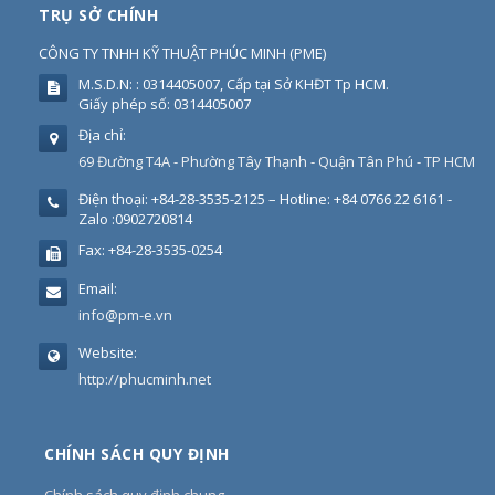
TRỤ SỞ CHÍNH
CÔNG TY TNHH KỸ THUẬT PHÚC MINH
(
PME
)
M.S.D.N: : 0314405007, Cấp tại Sở KHĐT Tp HCM.
Giấy phép số: 0314405007
Địa chỉ:
69 Đường T4A - Phường Tây Thạnh - Quận Tân Phú - TP HCM
Điện thoại:
+84-28-3535-2125 – Hotline: +84 0766 22 6161 -
Zalo :0902720814
Fax:
+84-28-3535-0254
Email:
info@pm-e.vn
Website:
http://phucminh.net
CHÍNH SÁCH QUY ĐỊNH