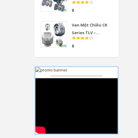
0
Van Một Chiều CK
Series TLV –...
0
------------------------------------------