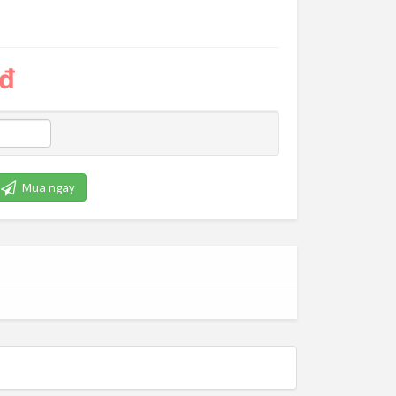
 đ
Mua ngay