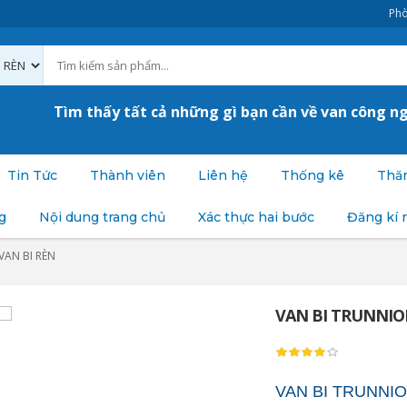
Phò
Tìm thấy tất cả những gì bạn cần về van công n
Tin Tức
Thành viên
Liên hệ
Thống kê
Thăm
g
Nội dung trang chủ
Xác thực hai bước
Đăng kí 
VAN BI RÈN
VAN BI TRUNNIO
VAN BI TRUNNIO