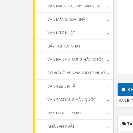
VAN NACIONAL TÂY BAN NHA
VAN MÀNG NDV NHẬT
VAN KITZ NHẬT
BẪY HƠI TLV NHẬT
VAN NHỰA A-SUNG HÀN QUỐC
ĐỒNG HỒ ÁP YAMAMOTO NHẬT
VAN AZBIL NHẬT
CH
VAN SAMYANG HÀN QUỐC
VAN BI 
VAN HITACHI NHẬT
Từ
NHÀ SẢN XUẤT