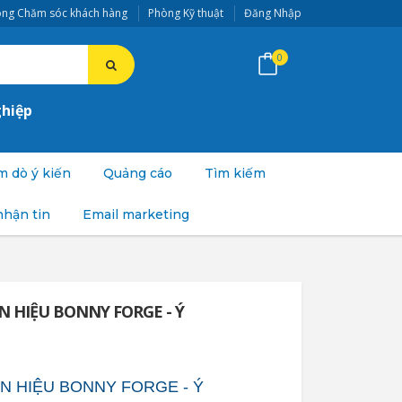
ng Chăm sóc khách hàng
Phòng Kỹ thuật
Đăng Nhập
0
ghiệp
 dò ý kiến
Quảng cáo
Tìm kiếm
nhận tin
Email marketing
N HIỆU BONNY FORGE - Ý
N HIỆU BONNY FORGE - Ý