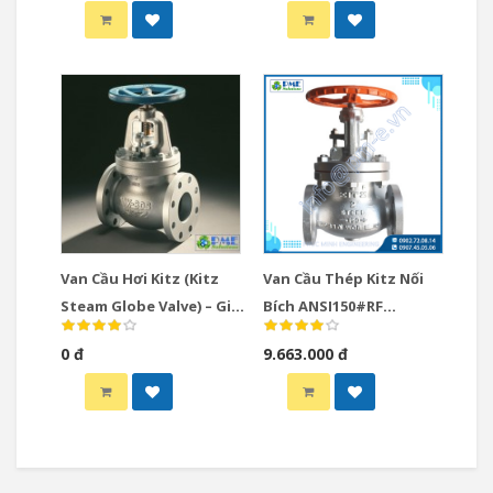
Nước Và Hơi Nóng
Van Cầu Hơi Kitz (Kitz
Van Cầu Thép Kitz Nối
Steam Globe Valve) – Giải
Bích ANSI150#RF
Pháp Tối Ưu Cho Hệ
Model/Fig: 150SCJS
0 đ
9.663.000 đ
Thống Hơi Công Nghiệp