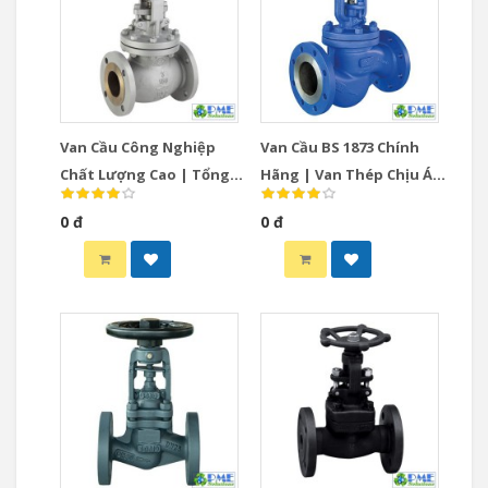
Van Cầu Công Nghiệp
Van Cầu BS 1873 Chính
Chất Lượng Cao | Tổng
Hãng | Van Thép Chịu Áp
Hợp Globe Valve
Lực Cao
0 đ
0 đ
Collection