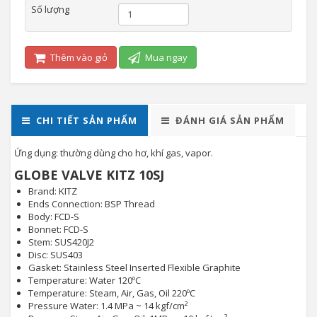
Số lượng
Thêm vào giỏ
Mua ngay
CHI TIẾT SẢN PHẨM
ĐÁNH GIÁ SẢN PHẨM
Ứng dụng: thường dùng cho hơ, khí gas, vapor.
GLOBE VALVE KITZ 10SJ
Brand: KITZ
Ends Connection: BSP Thread
Body: FCD-S
Bonnet: FCD-S
Stem: SUS420J2
Disc: SUS403
Gasket: Stainless Steel Inserted Flexible Graphite
Temperature: Water 120ºC
Temperature: Steam, Air, Gas, Oil 220ºC
Pressure Water: 1.4 MPa ~ 14 kgf/cm²