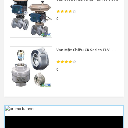
0
Van Một Chiều CK Series TLV –...
0
------------------------------------------