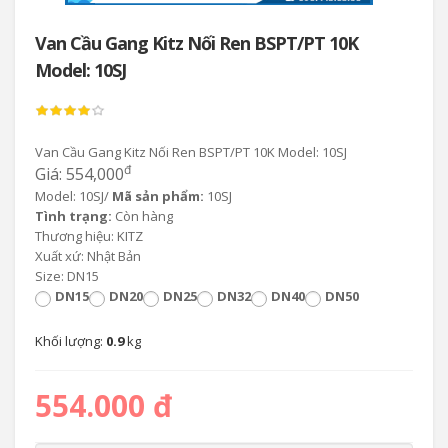
Van Cầu Gang Kitz Nối Ren BSPT/PT 10K
Model: 10SJ
Van Cầu Gang Kitz Nối Ren BSPT/PT 10K Model: 10SJ
đ
Giá: 554,000
Model: 10SJ/
Mã sản phẩm:
10SJ
Tình trạng:
Còn hàng
Thương hiệu: KITZ
Xuất xứ: Nhật Bản
Size: DN15
DN15
DN20
DN25
DN32
DN40
DN50
Khối lượng:
0.9
kg
554.000 đ