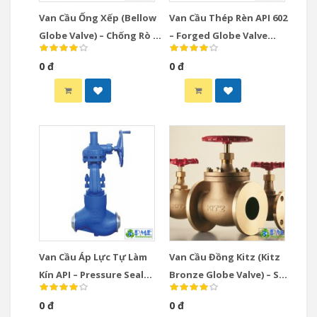
Van Cầu Ống Xếp (Bellow
Van Cầu Thép Rèn API 602
Globe Valve) – Chống Rò Rỉ
– Forged Globe Valve
Tuyệt Đối, Class 150–2500
Class 150–2500, Size 1/2”–
0 đ
0 đ
2”
Van Cầu Áp Lực Tự Làm
Van Cầu Đồng Kitz (Kitz
Kín API – Pressure Seal
Bronze Globe Valve) – Sự
Globe Valve Nối Hàn BW
Lựa Chọn Hoàn Hảo Cho
0 đ
0 đ
Hệ Thống Cấp Thoát