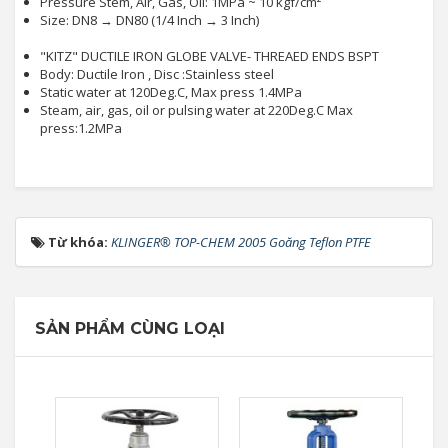
Pressure Stem, Air, Gas, Oil: 1MPa ~ 10 kgf/cm²
Size: DN8 → DN80 (1/4 Inch → 3 Inch)
"KITZ" DUCTILE IRON GLOBE VALVE- THREAED ENDS BSPT
Body: Ductile Iron , Disc :Stainless steel
Static water at 120Deg.C, Max press 1.4MPa
Steam, air, gas, oil or pulsing water at 220Deg.C Max
press:1.2MPa
Từ khóa:
KLINGER® TOP-CHEM 2005 Goăng Teflon PTFE
SẢN PHẨM CÙNG LOẠI