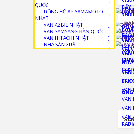
SẢN
VAN MÀNG NDV NHẬT
VAN KITZ NHẬT
ĐAN
BẪY HƠI TLV NHẬT
VAN NHỰA A-SUNG HÀN QUỐC
ĐỒNG HỒ ÁP YAMAMOTO NHẬT
VAN AZBIL NHẬT
VAN SAMYANG HÀN QUỐC
VAN HITACHI NHẬT
NHÀ SẢN XUẤT
SẢN