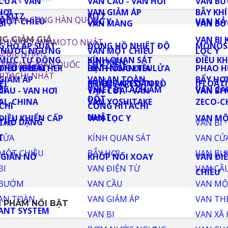
 PHẨM BÁN CHẠY
G GIẢM GIÁ
 PHẨM NỔI BẬT