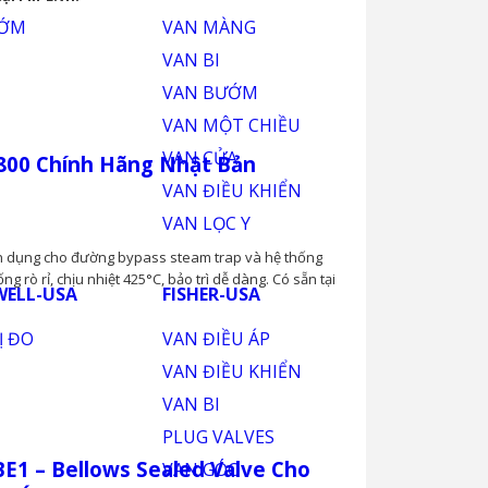
OS Series Chính Hãng Nhật Bản
ơi công nghệ tích hợp lọc Y, bộ tách nước
 giúp hơi khô, áp suất ổn định, tăng tuổi thọ
ại PM-E.vn.
00 Chính Hãng Nhật Bản
n dụng cho đường bypass steam trap và hệ thống
g rò rỉ, chịu nhiệt 425°C, bảo trì dễ dàng. Có sẵn tại