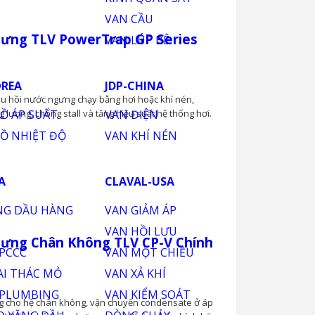
ng TLV PowerTrap GP Series
u hồi nước ngưng chạy bằng hơi hoặc khí nén,
 lượng, chống stall và tăng hiệu suất hệ thống hơi.
ng Chân Không TLV CP-V Chính