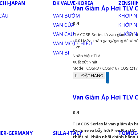
Xuất xứ: Nhật
Model: CP-N / CP-S
ĐẶT HÀNG
Van Giảm Áp Hơi TLV C
0 đ
TLV COSR Series là van giảm áp hơi
±0.01 MPa, thân gang/gang dẻo/thé
E.vn.
Nhãn hiệu: TLV
Xuất xứ: Nhật
Model: COSR3 / COSR16 / COSR21 
ĐẶT HÀNG