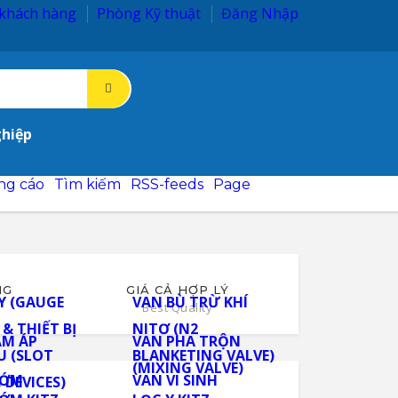
ng Chăm sóc khách hàng
Phòng Kỹ thuật
Đăng Nhập
ghiệp
 dò ý kiến
Quảng cáo
Tìm kiếm
nhận tin
Email marketing
NG
GIÁ CẢ HỢP LÝ
Best Quality