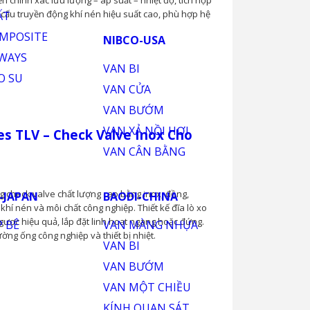
es TLV là dòng control valve đa năng cho hơi, nước
iển chính xác lưu lượng – áp suất – nhiệt độ, tích hợp
ơ cấu truyền động khí nén hiệu suất cao, phù hợp hệ
s TLV – Check Valve Inox Cho Hơi,
g check valve chất lượng cao bằng inox, đồng,
hí nén và môi chất công nghiệp. Thiết kế đĩa lò xo
ược hiệu quả, lắp đặt linh hoạt ngang hoặc đứng.
ng ống công nghiệp và thiết bị nhiệt.