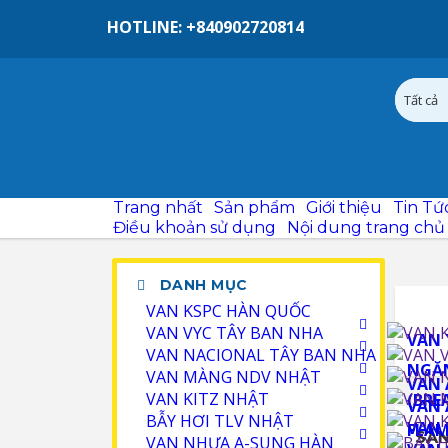
HOTLINE: +840902720814
Trang nhất
Sản phẩm
Giới thiệu
RSS-feeds
Page
Điều khoản sử dụn
DANH MỤC
VAN KSPC HÀN QUỐC
VAN VYC TÂY BAN NHA
VAN NACIONAL TÂY BAN NHA