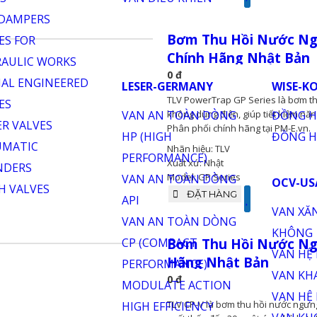
Model: CK Series
ĐẶT HÀNG
Bơm Thu Hồi Nước Ngư
Chính Hãng Nhật Bản
0 đ
TLV PowerTrap GP Series là bơm th
không dùng điện, giúp tiết kiệm năng
Phân phối chính hãng tại PM-E.vn.
Nhãn hiệu: TLV
Xuất xứ: Nhật
Model: GP Series
ĐẶT HÀNG
Bơm Thu Hồi Nước Ngư