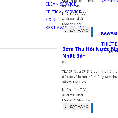
Hãng Nhật Bản
0 đ
TLV CP-V là bơm thu hồi nước ngư
suất thấp đến 20m cột áp, phù hợp
tại PM-E.vn.
Nhãn hiệu: TLV
Xuất xứ: Nhật
Model: CP-V
ĐẶT HÀNG
Bơm Thu Hồi Nước Ngư
Nhật Bản
0 đ
TLV CP-N và CP-S là bơm thu hồi n
độ cao về lò hơi mà không xâm thực 
sẵn tại PM-E.vn.
Nhãn hiệu: TLV