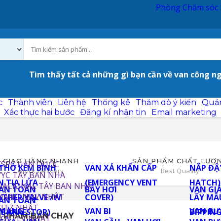
Phò
Tìm thấy tất cả những gì bạn cần về van công n
Tin Tức
Thành viên
Liên hệ
Thống kê
Thăm
g
Nội dung trang chủ
Xác thực hai bước
Đăng kí 
GIAO HÀNG NHANH
SẢN PHẨM CHẤT LƯỢ
Quick Delivery
Best Quality