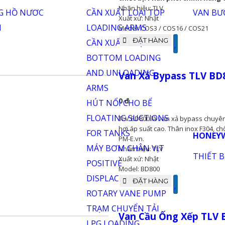
Van Giảm Áp Hơi TLV C
0 đ
TLV COS Series là van giảm áp h
Cyclone và bẫy hơi Free Float®,
thiết bị. Phân phối chính hãng t
Nhãn hiệu: TLV
Xuất xứ: Nhật
Model: COS3 / COS16 / COS21
ĐẶT HÀNG
Van Xả Bypass TLV BD8
0 đ
TLV BD800 là van xả bypass chuyê
hơi áp suất cao. Thân inox F304, chốn
PM-E.vn.
Nhãn hiệu: TLV