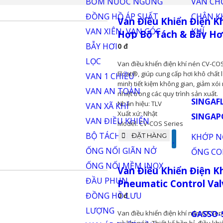
Van Điều Khiển Điện Kh
Bộ Tách & Bẫy Hơi
0 đ
Van điều khiển điện khí nén CV-COS
Float®, giúp cung cấp hơi khô chất 
minh tiết kiệm không gian, giảm xói
nhiệt trong các quy trình sản xuất.
Nhãn hiệu: TLV
Xuất xứ: Nhật
Model: CV-COS Series
ĐẶT HÀNG
Van Điều Khiển Điện Khí
Pneumatic Control Val
0 đ