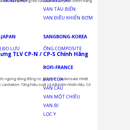
ng cho hệ chân không, vận chuyển condensate ở áp
 HVAC và hệ thống hơi vacuum. Phân phối chính hãng
ng TLV CP-N / CP-S Chính Hãng
ước ngưng dùng động cơ, giúp hồi condensate nhiệt
cavitation. Tăng hiệu suất và tiết kiệm nhiên liệu. Có