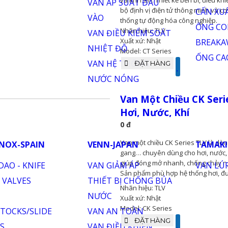
Van điều khiển điện khí nén CT Seri
và khí nén. Thiết kế bền bỉ, điều kh
bộ định vị điện tử thông minh và c
thống tự động hóa công nghiệp.
Nhãn hiệu: TLV
Xuất xứ: Nhật
Model: CT Series
ĐẶT HÀNG
Van Một Chiều CK Serie
Nước, Khí
0 đ
Van một chiều CK Series TLV là dòn
gang… chuyên dùng cho hơi, nước, k
giúp đóng mở nhanh, chống chảy ng
Sản phẩm phù hợp hệ thống hơi, đườ
Nhãn hiệu: TLV
Xuất xứ: Nhật