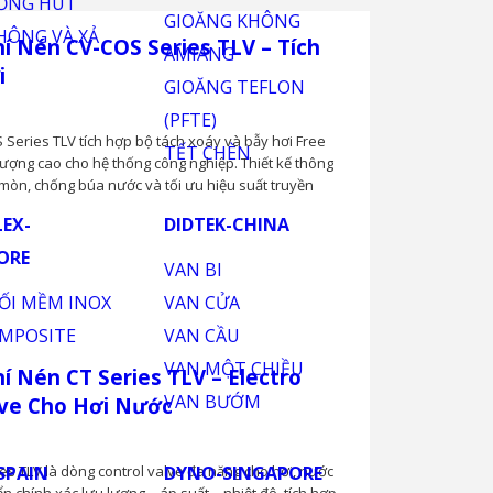
í Nén CV-COS Series TLV – Tích Hợp
 Series TLV tích hợp bộ tách xoáy và bẫy hơi Free
lượng cao cho hệ thống công nghiệp. Thiết kế thông
 mòn, chống búa nước và tối ưu hiệu suất truyền
 Nén CT Series TLV – Electro
ve Cho Hơi Nước