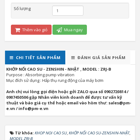
Số lượng
Thêm vào giỏ
Mua ngay
CHI TIẾT SẢN PHẨM
ĐÁNH GIÁ SẢN PHẨM
KHỚP NỐI CAO SU - ZENSHIN - NHẬT , MODEL : ZRJ-B
Purpose : Absorbing pump vibration
Mục đích sử dụng : Hấp thụ rung động của máy bơm
Anh chị vui lòng gọi điện hoặc gởi ZALO qua số 0902720814 /
0907450506 gặp Nhân viên kinh doanh để được tư vấn kỹ
thuật và báo giá cụ thể hoặc email vào hòm thư: sales@pm-
e.vn / info@pm-e.vn
Từ khóa:
KHOP NOI CAO SU
,
KHỚP NỐI CAO SU-ZENSHIN-NHẬT
,
MODEL ZRJ-B