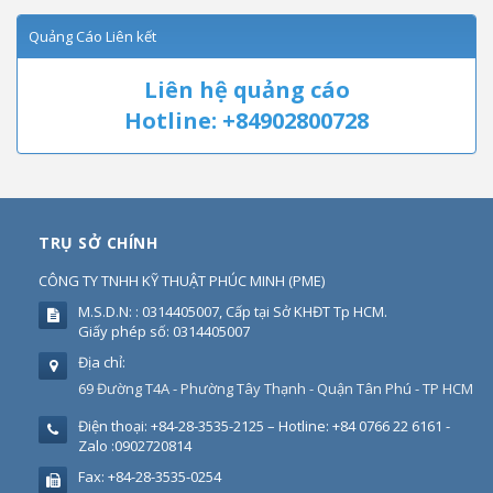
Quảng Cáo Liên kết
Liên hệ quảng cáo
Hotline: +84902800728
TRỤ SỞ CHÍNH
CÔNG TY TNHH KỸ THUẬT PHÚC MINH
(
PME
)
M.S.D.N: : 0314405007, Cấp tại Sở KHĐT Tp HCM.
Giấy phép số: 0314405007
Địa chỉ:
69 Đường T4A - Phường Tây Thạnh - Quận Tân Phú - TP HCM
Điện thoại:
+84-28-3535-2125 – Hotline: +84 0766 22 6161 -
Zalo :0902720814
Fax:
+84-28-3535-0254