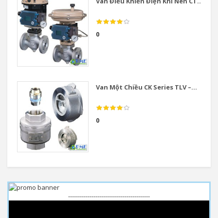
Van Điều Khiển Điện Khí Nén CT...
0
Van Một Chiều CK Series TLV –...
0
------------------------------------------