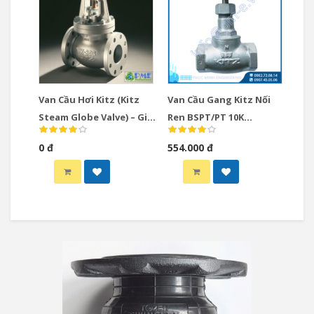
Van Cầu Hơi Kitz (Kitz
Van Cầu Gang Kitz Nối
Steam Globe Valve) – Giải
Ren BSPT/PT 10K
Pháp Tối Ưu Cho Hệ
Model: 10SJ
0 đ
554.000 đ
Thống Hơi Công Nghiệp