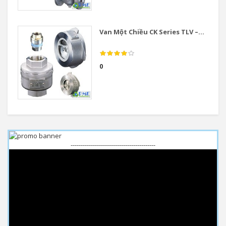
Van Một Chiều CK Series TLV –...
0
------------------------------------------