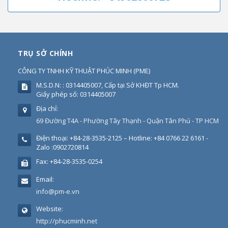
TRỤ SỞ CHÍNH
CÔNG TY TNHH KỸ THUẬT PHÚC MINH
(
PME
)
M.S.D.N: : 0314405007, Cấp tại Sở KHĐT Tp HCM.
Giấy phép số: 0314405007
Địa chỉ:
69 Đường T4A - Phường Tây Thạnh - Quận Tân Phú - TP HCM
Điện thoại:
+84-28-3535-2125 – Hotline: +84 0766 22 6161 -
Zalo :0902720814
Fax:
+84-28-3535-0254
Email:
info@pm-e.vn
Website:
http://phucminh.net