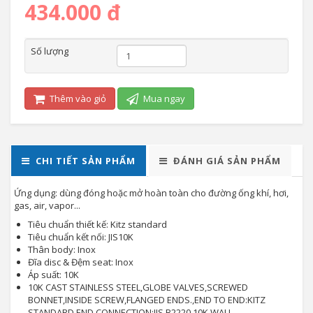
434.000 đ
Số lượng
Thêm vào giỏ
Mua ngay
CHI TIẾT SẢN PHẨM
ĐÁNH GIÁ SẢN PHẨM
Ứng dụng: dùng đóng hoặc mở hoàn toàn cho đường ống khí, hơi,
gas, air, vapor...
Tiêu chuẩn thiết kế: Kitz standard
Tiêu chuẩn kết nối: JIS10K
Thân body: Inox
Đĩa disc & Đệm seat: Inox
Áp suất: 10K
10K CAST STAINLESS STEEL,GLOBE VALVES,SCREWED
BONNET,INSIDE SCREW,FLANGED ENDS.,END TO END:KITZ
STANDARD,END CONNECTION:JIS B2220 10K,WALL