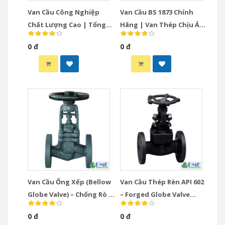
Van Cầu Công Nghiệp
Van Cầu BS 1873 Chính
Chất Lượng Cao | Tổng
Hãng | Van Thép Chịu Áp
Hợp Globe Valve
Lực Cao
0 đ
0 đ
Collection
Van Cầu Ống Xếp (Bellow
Van Cầu Thép Rèn API 602
Globe Valve) – Chống Rò Rỉ
– Forged Globe Valve
Tuyệt Đối, Class 150–2500
Class 150–2500, Size 1/2”–
0 đ
0 đ
2”