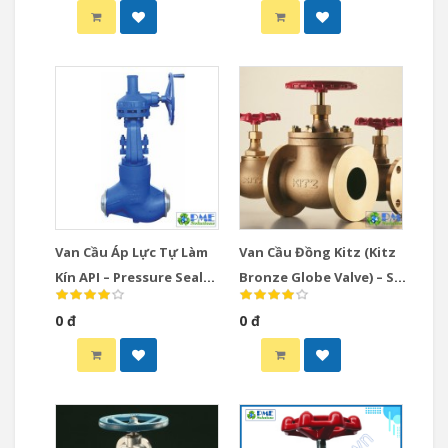
Van Cầu Áp Lực Tự Làm
Van Cầu Đồng Kitz (Kitz
Kín API – Pressure Seal
Bronze Globe Valve) – Sự
Globe Valve Nối Hàn BW
Lựa Chọn Hoàn Hảo Cho
0 đ
0 đ
Hệ Thống Cấp Thoát
Nước Và Hơi Nóng