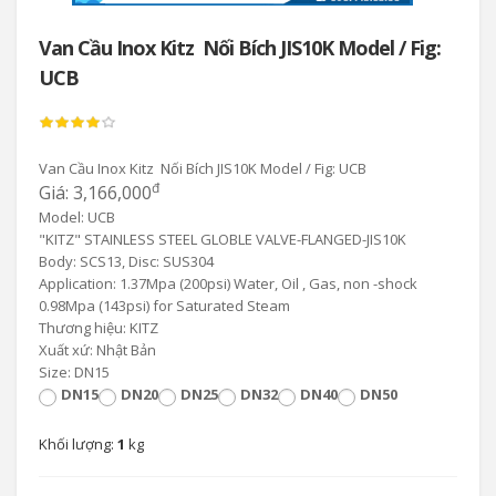
Van Cầu Inox Kitz Nối Bích JIS10K Model / Fig:
UCB
Van Cầu Inox Kitz Nối Bích JIS10K Model / Fig: UCB
đ
Giá: 3,166,000
Model: UCB
"KITZ" STAINLESS STEEL GLOBLE VALVE-FLANGED-JIS10K
Body: SCS13, Disc: SUS304
Application: 1.37Mpa (200psi) Water, Oil , Gas, non -shock
0.98Mpa (143psi) for Saturated Steam
Thương hiệu: KITZ
Xuất xứ: Nhật Bản
Size: DN15
DN15
DN20
DN25
DN32
DN40
DN50
Khối lượng:
1
kg