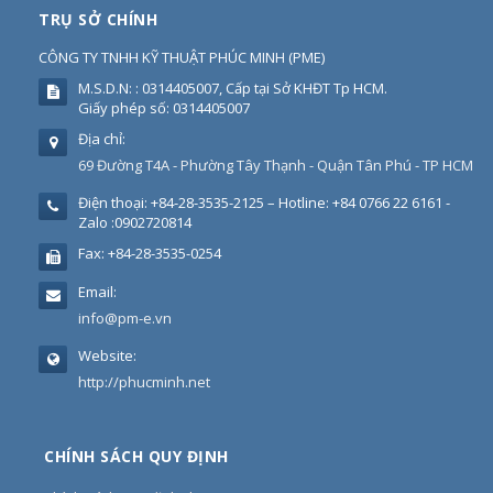
TRỤ SỞ CHÍNH
CÔNG TY TNHH KỸ THUẬT PHÚC MINH
(
PME
)
M.S.D.N: : 0314405007, Cấp tại Sở KHĐT Tp HCM.
Giấy phép số: 0314405007
Địa chỉ:
69 Đường T4A - Phường Tây Thạnh - Quận Tân Phú - TP HCM
Điện thoại:
+84-28-3535-2125 – Hotline: +84 0766 22 6161 -
Zalo :0902720814
Fax:
+84-28-3535-0254
Email:
info@pm-e.vn
Website:
http://phucminh.net
CHÍNH SÁCH QUY ĐỊNH