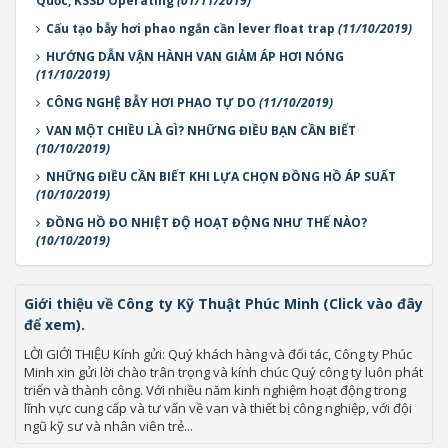
Quốc, KSSD Operating
(01/11/2019)
Cấu tạo bẫy hơi phao ngắn cần lever float trap
(11/10/2019)
HƯỚNG DẪN VẬN HÀNH VAN GIẢM ÁP HƠI NÓNG
(11/10/2019)
CÔNG NGHỆ BẪY HƠI PHAO TỰ DO
(11/10/2019)
VAN MỘT CHIỀU LÀ GÌ? NHỮNG ĐIỀU BẠN CẦN BIẾT
(10/10/2019)
NHỮNG ĐIỀU CẦN BIẾT KHI LỰA CHỌN ĐỒNG HỒ ÁP SUẤT
(10/10/2019)
ĐỒNG HỒ ĐO NHIỆT ĐỘ HOẠT ĐỘNG NHƯ THẾ NÀO?
(10/10/2019)
Giới thiệu về Công ty Kỹ Thuật Phúc Minh (Click vào đây
để xem).
LỜI GIỚI THIỆU Kính gửi: Quý khách hàng và đối tác, Công ty Phúc
Minh xin gửi lời chào trân trọng và kính chúc Quý công ty luôn phát
triển và thành công. Với nhiều năm kinh nghiệm hoạt động trong
lĩnh vực cung cấp và tư vấn về van và thiết bị công nghiệp, với đội
ngũ kỹ sư và nhân viên trẻ...