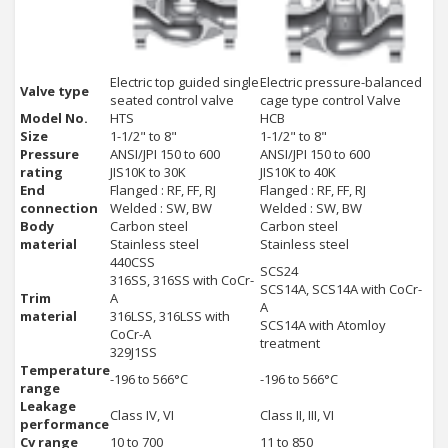
Electric top guided single
Electric pressure-balanced
Valve type
seated control valve
cage type control Valve
Model No.
HTS
HCB
Size
1-1/2" to 8"
1-1/2" to 8"
Pressure
ANSI/JPI 150 to 600
ANSI/JPI 150 to 600
rating
JIS10K to 30K
JIS10K to 40K
End
Flanged : RF, FF, RJ
Flanged : RF, FF, RJ
connection
Welded : SW, BW
Welded : SW, BW
Body
Carbon steel
Carbon steel
material
Stainless steel
Stainless steel
440CSS
SCS24
316SS, 316SS with CoCr-
SCS14A, SCS14A with CoCr-
Trim
A
A
material
316LSS, 316LSS with
SCS14A with Atomloy
CoCr-A
treatment
329J1SS
Temperature
-196 to 566°C
-196 to 566°C
range
Leakage
Class IV, VI
Class II, III, VI
performance
Cv range
10 to 700
11 to 850