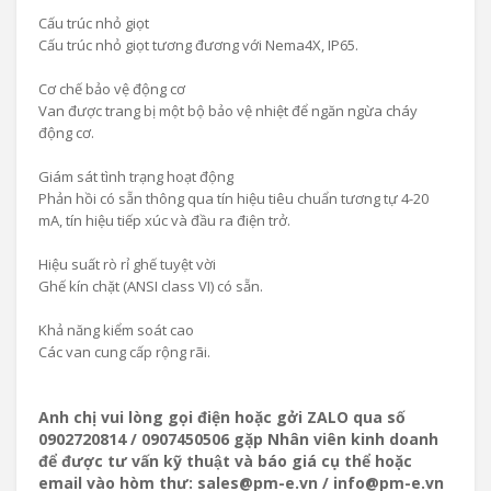
Cấu trúc nhỏ giọt
Cấu trúc nhỏ giọt tương đương với Nema4X, IP65.
Cơ chế bảo vệ động cơ
Van được trang bị một bộ bảo vệ nhiệt để ngăn ngừa cháy
động cơ.
Giám sát tình trạng hoạt động
Phản hồi có sẵn thông qua tín hiệu tiêu chuẩn tương tự 4-20
mA, tín hiệu tiếp xúc và đầu ra điện trở.
Hiệu suất rò rỉ ghế tuyệt vời
Ghế kín chặt (ANSI class VI) có sẵn.
Khả năng kiểm soát cao
Các van cung cấp rộng rãi.
Anh chị vui lòng gọi điện hoặc gởi ZALO qua số
0902720814 / 0907450506 gặp Nhân viên kinh doanh
để được tư vấn kỹ thuật và báo giá cụ thể hoặc
email vào hòm thư: sales@pm-e.vn / info@pm-e.vn