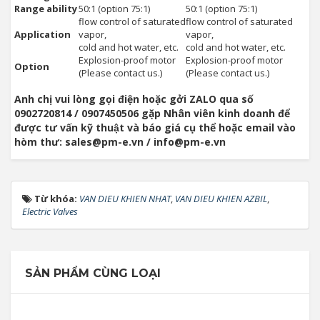
Range ability
50:1 (option 75:1)
50:1 (option 75:1)
flow control of saturated
flow control of saturated
Application
vapor,
vapor,
cold and hot water, etc.
cold and hot water, etc.
Explosion-proof motor
Explosion-proof motor
Option
(Please contact us.)
(Please contact us.)
Anh chị vui lòng gọi điện hoặc gởi ZALO qua số
0902720814 / 0907450506 gặp Nhân viên kinh doanh để
được tư vấn kỹ thuật và báo giá cụ thể hoặc email vào
hòm thư: sales@pm-e.vn / info@pm-e.vn
Từ khóa:
VAN DIEU KHIEN NHAT
,
VAN DIEU KHIEN AZBIL
,
Electric Valves
SẢN PHẨM CÙNG LOẠI