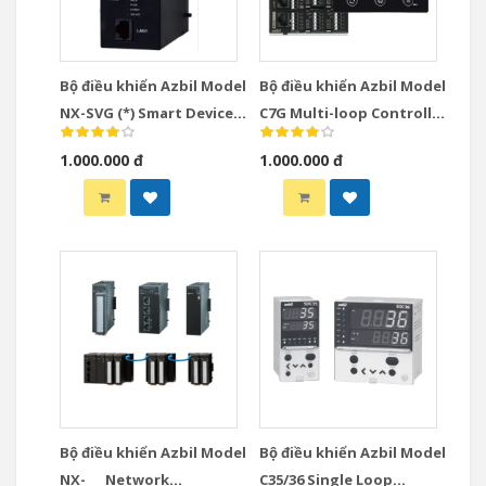
Bộ điều khiển Azbil Model
Bộ điều khiển Azbil Model
NX-SVG (*) Smart Device
C7G Multi-loop Controller
Gateway
with Multifunction
1.000.000 đ
1.000.000 đ
Display Model
Bộ điều khiển Azbil Model
Bộ điều khiển Azbil Model
NX-___ Network
C35/36 Single Loop