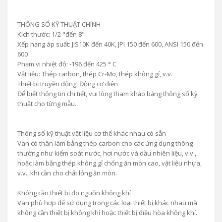
THÔNG SỐ KỸ THUẬT CHÍNH
Kích thước: 1/2 "đến 8"
Xếp hạng áp suất: JIS10K đến 40K, JPI 150 đến 600, ANSI 150 đến
600
Phạm vi nhiệt độ: -196 đến 425 ° C
Vật liệu: Thép carbon, thép Cr-Mo, thép không gỉ, v.v.
Thiết bị truyền động: Động cơ điện
Để biết thông tin chi tiết, vui lòng tham khảo bảng thông số kỹ
thuật cho từng mẫu.
Thông số kỹ thuật vật liệu cơ thể khác nhau có sẵn
Van có thân làm bằng thép carbon cho các ứng dụng thông
thường như kiểm soát nước, hơi nước và dầu nhiên liệu, v.v.,
hoặc làm bằng thép không gỉ chống ăn mòn cao, vật liệu nhựa,
v.v., khi cần cho chất lỏng ăn mòn.
Không cần thiết bị đo nguồn không khí
Van phù hợp để sử dụng trong các loại thiết bị khác nhau mà
không cần thiết bị không khí hoặc thiết bị điều hòa không khí.