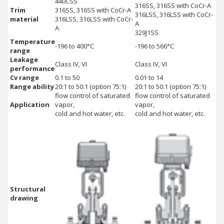
440CSS
316SS, 316SS with CoCr-A
Trim
316SS, 316SS with CoCr-A
316LSS, 316LSS with CoCr-
material
316LSS, 316LSS with CoCr-
A
A
329J1SS
Temperature
-196 to 400°C
-196 to 566°C
range
Leakage
Class IV, VI
Class IV, VI
performance
Cv range
0.1 to 50
0.01 to 14
Range ability
20:1 to 50:1 (option 75:1)
20:1 to 50:1 (option 75:1)
flow control of saturated
flow control of saturated
Application
vapor,
vapor,
cold and hot water, etc.
cold and hot water, etc.
Structural
drawing