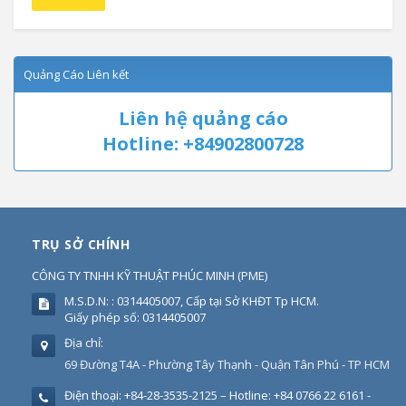
Quảng Cáo Liên kết
Liên hệ quảng cáo
Hotline: +84902800728
TRỤ SỞ CHÍNH
CÔNG TY TNHH KỸ THUẬT PHÚC MINH
(
PME
)
M.S.D.N: : 0314405007, Cấp tại Sở KHĐT Tp HCM.
Giấy phép số: 0314405007
Địa chỉ:
69 Đường T4A - Phường Tây Thạnh - Quận Tân Phú - TP HCM
Điện thoại:
+84-28-3535-2125 – Hotline: +84 0766 22 6161 -