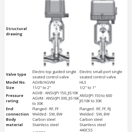
Structural
drawing
Electric top guided single
Electric small-port single
Valve type
seated control valve
seated control valve
Model No.
AGVB/AGVM
HLS
Size
11/2" to 2"
1/2" to 1"
AGVB : ANSI/JPI 150, JIS10K
Pressure
ANSI/JPI 150 to 600
AGVM : ANSI/JPI 300, JIS16K
rating
JIS10K to 30K
to 30K
End
Flanged : RF, FF
Flanged : RF, FF, RJ
connection
Welded : SW, BW
Welded : SW, BW
Body
Carbon steel
Carbon steel
material
Stainless steel
Stainless steel
440CSS