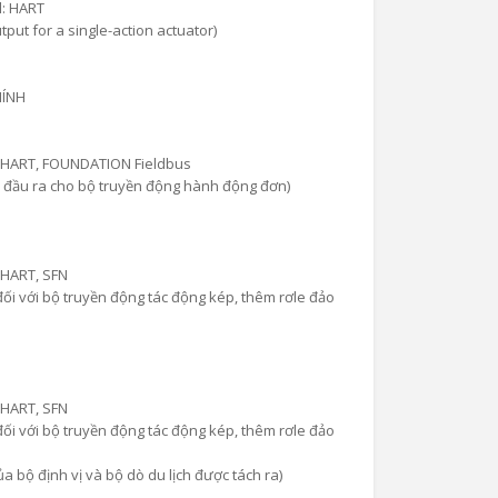
l: HART
tput for a single-action actuator)
HÍNH
: HART, FOUNDATION Fieldbus
1 đầu ra cho bộ truyền động hành động đơn)
 HART, SFN
đối với bộ truyền động tác động kép, thêm rơle đảo
 HART, SFN
đối với bộ truyền động tác động kép, thêm rơle đảo
ủa bộ định vị và bộ dò du lịch được tách ra)