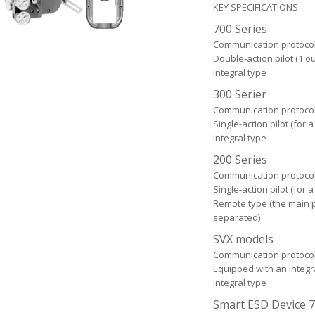
KEY SPECIFICATIONS
700 Series
Communication protoco
Double-action pilot (1 ou
Integral type
300 Serier
Communication protocol
Single-action pilot (for 
Integral type
200 Series
Communication protocol
Single-action pilot (for 
Remote type (the main pa
separated)
SVX models
Communication protocol
Equipped with an integr
Integral type
Smart ESD Device 7