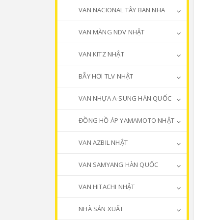
VAN NACIONAL TÂY BAN NHA
VAN MÀNG NDV NHẬT
VAN KITZ NHẬT
BẪY HƠI TLV NHẬT
VAN NHỰA A-SUNG HÀN QUỐC
ĐỒNG HỒ ÁP YAMAMOTO NHẬT
VAN AZBIL NHẬT
VAN SAMYANG HÀN QUỐC
VAN HITACHI NHẬT
NHÀ SẢN XUẤT