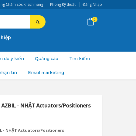
ng Chăm sóc khách hàng
Phòng Kỹ thuật
Đăng Nhập
0
ghiệp
 dò ý kiến
Quảng cáo
Tìm kiếm
nhận tin
Email marketing
 AZBIL - NHẬT Actuators/Positioners
IL - NHẬT Actuators/Positioners