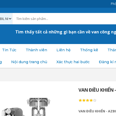
Phò
Tìm thấy tất cả những gì bạn cần về van công n
Tin Tức
Thành viên
Liên hệ
Thống kê
Thăm
g
Nội dung trang chủ
Xác thực hai bước
Đăng kí 
VAN ĐIỀU KHIỂN -
VAN ĐIỀU KHIỂN - AZB