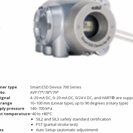
e
oner type
Smart ESD Device 700 Series
No.
AVP77*/78*/79*
ignal
4–20 mA DC, 0–20 mA DC, 0/24 V DC, and HART® are supp
 range
10–100 mm (Linear type), up to 90 degrees (rotary type)
ply pressure
140–700 kPa
t temperature
−40 to +80°C
SIL2 and SIL3 safety standard certification
PST (partial stroke test)
es
Auto Setup (automatic adjustment)