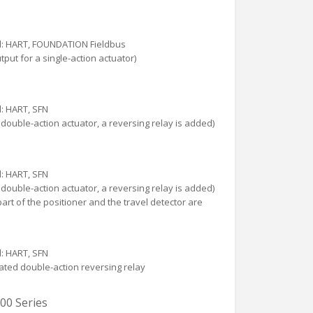
l: HART, FOUNDATION Fieldbus
tput for a single-action actuator)
: HART, SFN
a double-action actuator, a reversing relay is added)
: HART, SFN
a double-action actuator, a reversing relay is added)
rt of the positioner and the travel detector are
: HART, SFN
ated double-action reversing relay
00 Series