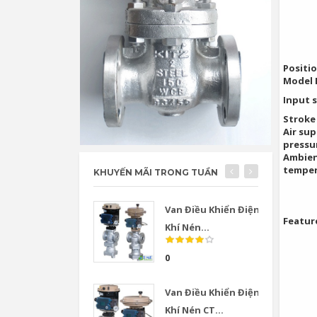
Positi
Model 
Input s
Stroke
Air sup
pressu
Ambie
temper
KHUYẾN MÃI TRONG TUẦN
Van Điều Khiển Điện
Featur
Khí Nén...
0
Van Điều Khiển Điện
Khí Nén CT...