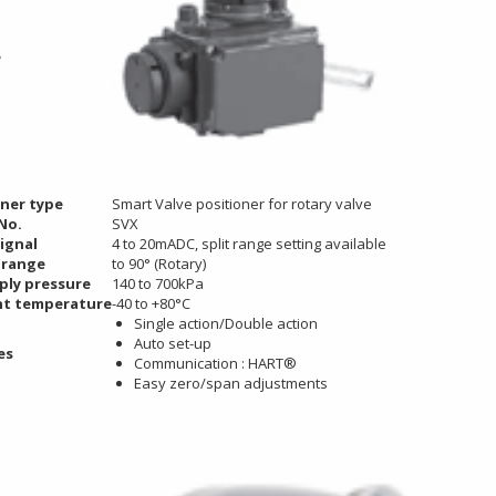
0
0
e
Bơm Thu Hồi Nước
Van Xả Bypass TLV
Ngưng TLV...
BD800 Chính...
0
0
oner type
Smart Valve positioner for rotary valve
No.
SVX
ignal
4 to 20mADC, split range setting available
 range
to 90° (Rotary)
ply pressure
140 to 700kPa
t temperature
-40 to +80°C
Single action/Double action
Auto set-up
es
Communication : HART®
Easy zero/span adjustments