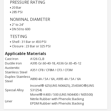
PRESSURE RATING
▪ 20 Bar
▪ 285 PSI
NOMINAL DIAMETER
▪ 2” to 24”
▪ DN 50 to 600
TESTING
▪ Shell : 31 Bar or 450 PSI
▪ Closure : 23 Bar or 325 PSI
Applicable Materials
Cast Iron
A126 CL.B
Ductile Iron
A395 Gr.60-40-18, A536 Gr.65-45-12
Austenitic
A351 CF8 / CF8M / CF3 / CF3M
Stainless Steel
Duplex Stainless
A890 4A / 5A / 6A, A995 4A / 5A / 6A
Steel
Inconel® 625(UNS N06625), 254SMO®(UNS
Special Alloy
S31254)
Monel® K400 / 500 (UNS N04400 / N05500)
Nitrile Rubber with Phenolic Backing
Liner
EPDM Rubber with Phenolic Backing