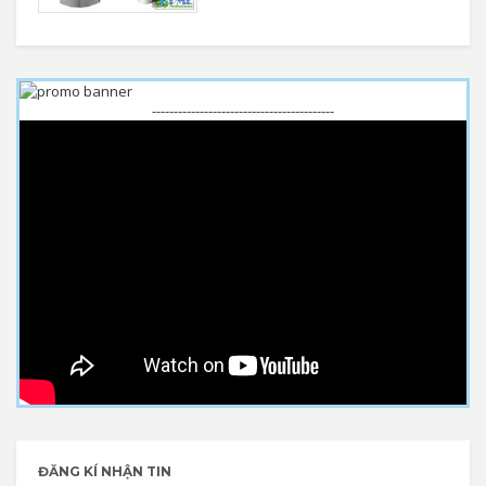
------------------------------------------
ĐĂNG KÍ NHẬN TIN