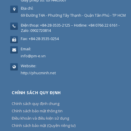
Giấy phép số: 0314405007
Địa chỉ:
69 Đường T4A - Phường Tây Thạnh - Quận Tân Phú - TP HCM
Điện thoại:
+84-28-3535-2125 – Hotline: +84 0766 22 6161 -
Zalo :0902720814
Fax:
+84-28-3535-0254
Email:
info@pm-e.vn
Website:
http://phucminh.net
CHÍNH SÁCH QUY ĐỊNH
Chính sách quy định chung
Chính sách bảo mật thông tin
Điều khoản và điều kiện sử dụng
Chính sách bảo mật (Quyền riêng tư)