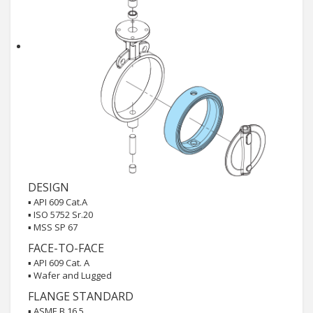
DESIGN
▪ API 609 Cat.A
▪ ISO 5752 Sr.20
▪ MSS SP 67
FACE-TO-FACE
▪ API 609 Cat. A
▪ Wafer and Lugged
FLANGE STANDARD
▪ ASME B 16.5