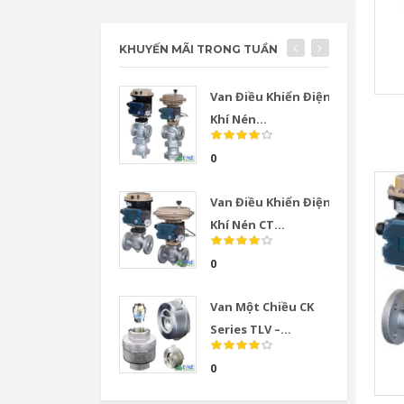
KHUYẾN MÃI TRONG TUẦN
Van Điều Khiển Điện
Khí Nén...
0
Van Điều Khiển Điện
Khí Nén CT...
0
Van Một Chiều CK
Series TLV –...
0