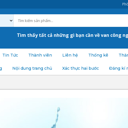
Phò
Tìm thấy tất cả những gì bạn cần về van công n
Tin Tức
Thành viên
Liên hệ
Thống kê
Thăm
g
Nội dung trang chủ
Xác thực hai bước
Đăng kí 