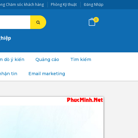
ng Chăm sóc khách hàng
Phòng Kỹ thuật
Đăng Nhập
0
ghiệp
 dò ý kiến
Quảng cáo
Tìm kiếm
nhận tin
Email marketing