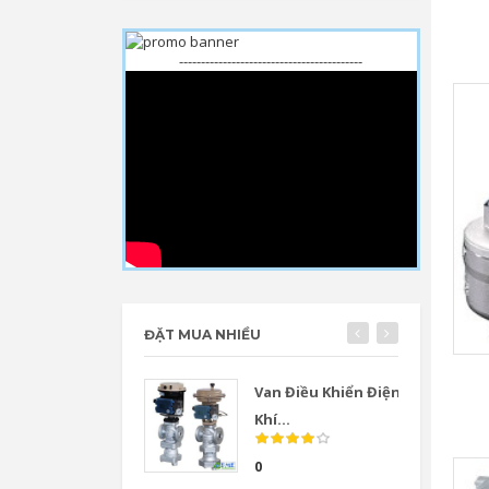
------------------------------------------
ĐẶT MUA NHIỀU
Van Điều Khiển Điện
Khí...
0