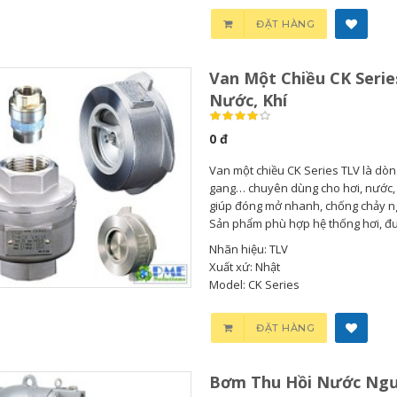
ĐẶT HÀNG
Van Một Chiều CK Serie
Nước, Khí
0 đ
Van một chiều CK Series TLV là dòn
gang… chuyên dùng cho hơi, nước, k
giúp đóng mở nhanh, chống chảy ng
Sản phẩm phù hợp hệ thống hơi, đườ
Nhãn hiệu: TLV
Xuất xứ: Nhật
Model: CK Series
Bơm Thu Hồi Nước
ĐẶT HÀNG
Ngưng...
Bơm Thu Hồi Nước Ngư
0