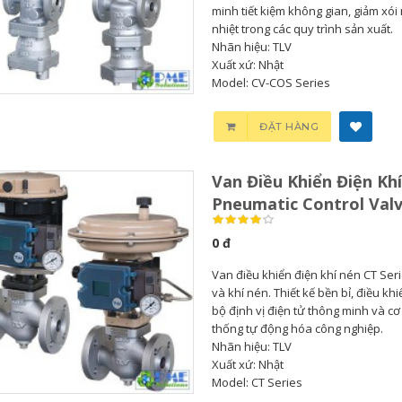
minh tiết kiệm không gian, giảm xói
nhiệt trong các quy trình sản xuất.
Nhãn hiệu: TLV
Xuất xứ: Nhật
Model: CV-COS Series
Bơm Thu Hồi Nước
Van Giảm Áp Hơi TLV
Ngưng TLV...
COSR...
ĐẶT HÀNG
0
0
Van Điều Khiển Điện Khí
Bơm Thu Hồi Nước
Van Giảm Áp Hơi TLV
Pneumatic Control Val
Ngưng Chân...
COS Series...
0 đ
0
0
Van điều khiển điện khí nén CT Seri
và khí nén. Thiết kế bền bỉ, điều kh
Bơm Thu Hồi Nước
Van Xả Bypass TLV
bộ định vị điện tử thông minh và c
Ngưng TLV...
BD800 Chính...
thống tự động hóa công nghiệp.
Nhãn hiệu: TLV
Xuất xứ: Nhật
0
0
Model: CT Series