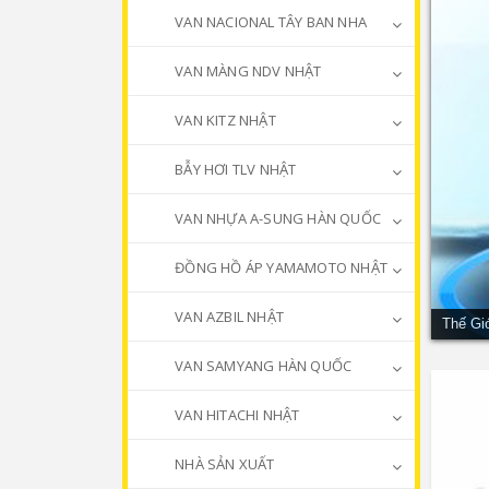
VAN NACIONAL TÂY BAN NHA
VAN MÀNG NDV NHẬT
VAN KITZ NHẬT
BẪY HƠI TLV NHẬT
VAN NHỰA A-SUNG HÀN QUỐC
ĐỒNG HỒ ÁP YAMAMOTO NHẬT
VAN AZBIL NHẬT
Thế Gi
VAN SAMYANG HÀN QUỐC
VAN HITACHI NHẬT
NHÀ SẢN XUẤT