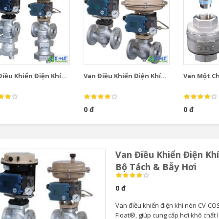
iều Khiển Điện Khí...
Van Điều Khiển Điện Khí...
Van Một Chi
0 đ
0 đ
Van Điều Khiển Điện Kh
Bộ Tách & Bẫy Hơi
0 đ
Van điều khiển điện khí nén CV-COS
Float®, giúp cung cấp hơi khô chất 