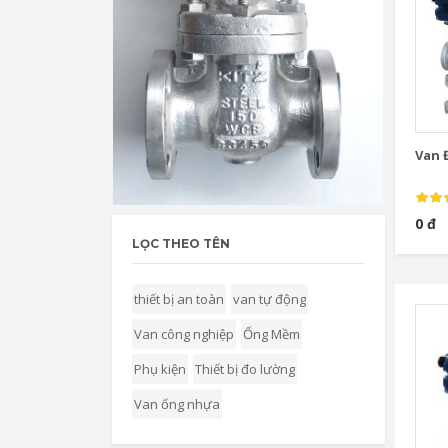
Van Đ
0 đ
LỌC THEO TÊN
thiết bị an toàn
van tự động
Van công nghiệp
Ống Mềm
Phụ kiện
Thiết bị đo lường
Van ống nhựa