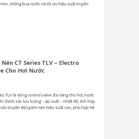
 mòn, chống búa nước và tối ưu hiệu suất truyền
Van Cầu Ống Xếp
TLV BE1 –...
0
 Nén CT Series TLV – Electro
ve Cho Hơi Nước
es TLV là dòng control valve đa năng cho hơi, nước
iển chính xác lưu lượng – áp suất – nhiệt độ, tích hợp
ơ cấu truyền động khí nén hiệu suất cao, phù hợp hệ