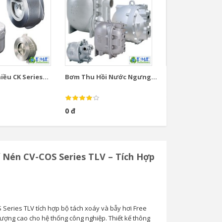
ều CK Series...
Bơm Thu Hồi Nước Ngưng...
Bơm Thu Hồi Nướ
0 đ
0 đ
í Nén CV-COS Series TLV – Tích Hợp
 Series TLV tích hợp bộ tách xoáy và bẫy hơi Free
lượng cao cho hệ thống công nghiệp. Thiết kế thông