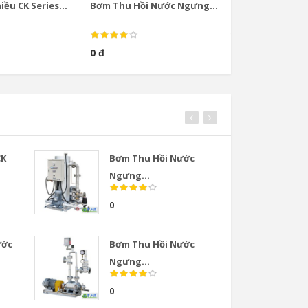
ều CK Series...
Bơm Thu Hồi Nước Ngưng...
Bơm Thu Hồi Nướ
0 đ
0 đ
CK
Bơm Thu Hồi Nước
Van
Ngưng...
COS
0
0
ước
Bơm Thu Hồi Nước
Van
Ngưng...
COS
0
0