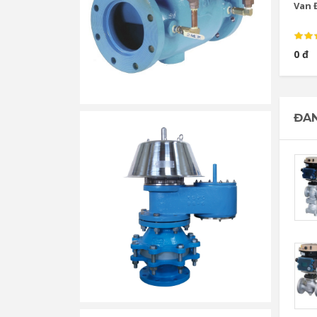
Van Đ
0 đ
ĐAN