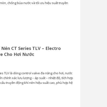
 mòn, chống búa nước và tối ưu hiệu suất truyền
Van Cầu Ống Xếp
TLV BE1 –...
0
 Nén CT Series TLV – Electro
ve Cho Hơi Nước
es TLV là dòng control valve đa năng cho hơi, nước
iển chính xác lưu lượng – áp suất – nhiệt độ, tích hợp
ơ cấu truyền động khí nén hiệu suất cao, phù hợp hệ