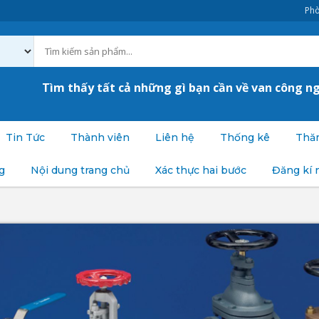
Phò
Tìm thấy tất cả những gì bạn cần về van công n
Tin Tức
Thành viên
Liên hệ
Thống kê
Thăm
g
Nội dung trang chủ
Xác thực hai bước
Đăng kí 