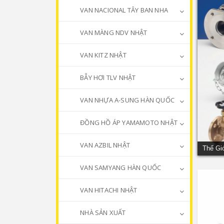
VAN NACIONAL TÂY BAN NHA
VAN MÀNG NDV NHẬT
VAN KITZ NHẬT
BẪY HƠI TLV NHẬT
VAN NHỰA A-SUNG HÀN QUỐC
ĐỒNG HỒ ÁP YAMAMOTO NHẬT
VAN AZBIL NHẬT
Thế Gi
VAN SAMYANG HÀN QUỐC
VAN HITACHI NHẬT
NHÀ SẢN XUẤT