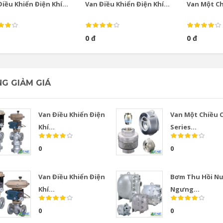
iều Khiển Điện Khí...
Van Điều Khiển Điện Khí...
Van Một Chi
0 đ
0 đ
G GIẢM GIÁ
Van Điều Khiển Điện
Van Một Chiều 
Khí...
Series...
0
0
Van Điều Khiển Điện
Bơm Thu Hồi N
Khí...
Ngưng...
0
0