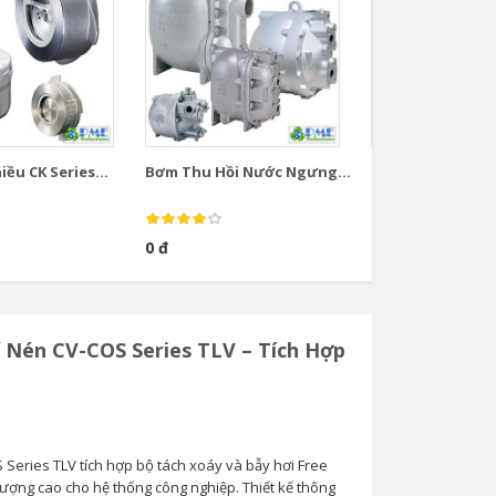
ều CK Series...
Bơm Thu Hồi Nước Ngưng...
Bơm Thu Hồi Nướ
0 đ
0 đ
í Nén CV-COS Series TLV – Tích Hợp
 Series TLV tích hợp bộ tách xoáy và bẫy hơi Free
lượng cao cho hệ thống công nghiệp. Thiết kế thông