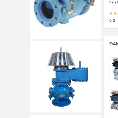
Van Đ
0 đ
ĐAN