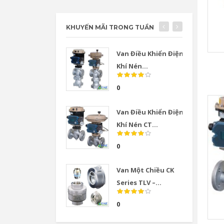
KHUYẾN MÃI TRONG TUẦN
Van Điều Khiển Điện
Khí Nén...
0
Van Điều Khiển Điện
Khí Nén CT...
0
Van Một Chiều CK
Series TLV –...
0