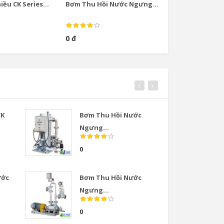
ều CK Series...
Bơm Thu Hồi Nước Ngưng...
Bơm Thu Hồi Nướ
0 đ
0 đ
CK
Bơm Thu Hồi Nước
Van
Ngưng...
COS
0
0
ước
Bơm Thu Hồi Nước
Van
Ngưng...
COS
0
0