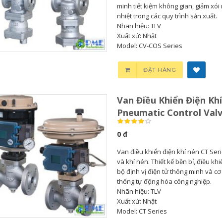
minh tiết kiệm không gian, giảm xói
nhiệt trong các quy trình sản xuất.
Nhãn hiệu: TLV
Xuất xứ: Nhật
Model: CV-COS Series
Bơm Thu Hồi Nước
Van Giảm Áp Hơi TLV
Ngưng TLV...
COSR...
ĐẶT HÀNG
0
0
Van Điều Khiển Điện Khí
Bơm Thu Hồi Nước
Van Giảm Áp Hơi TLV
Pneumatic Control Val
Ngưng Chân...
COS Series...
0 đ
0
0
Van điều khiển điện khí nén CT Seri
và khí nén. Thiết kế bền bỉ, điều kh
Bơm Thu Hồi Nước
Van Xả Bypass TLV
bộ định vị điện tử thông minh và c
Ngưng TLV...
BD800 Chính...
thống tự động hóa công nghiệp.
Nhãn hiệu: TLV
Xuất xứ: Nhật
0
0
Model: CT Series