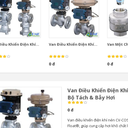
iều Khiển Điện Khí...
Van Điều Khiển Điện Khí...
Van Một Chi
0 đ
0 đ
Van Điều Khiển Điện Kh
Bộ Tách & Bẫy Hơi
0 đ
Van điều khiển điện khí nén CV-COS
Float®, giúp cung cấp hơi khô chất 