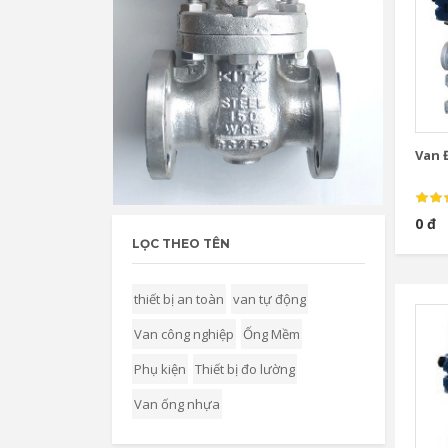
Van Đ
0 đ
LỌC THEO TÊN
thiết bị an toàn
van tự động
Van công nghiệp
Ống Mềm
Phụ kiện
Thiết bị đo lường
Van ống nhựa