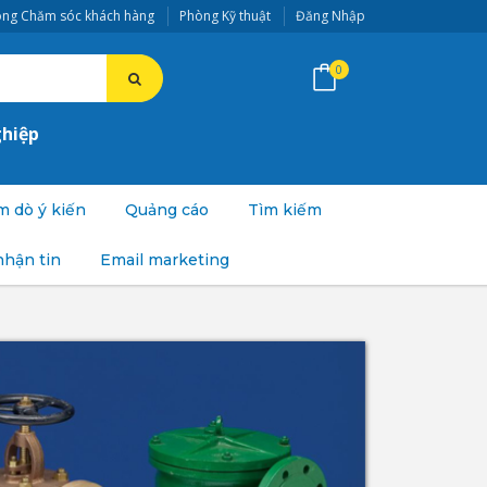
ng Chăm sóc khách hàng
Phòng Kỹ thuật
Đăng Nhập
0
ghiệp
 dò ý kiến
Quảng cáo
Tìm kiếm
nhận tin
Email marketing