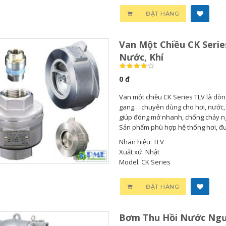
ĐẶT HÀNG
Van Một Chiều CK Serie
Nước, Khí
0 đ
Van một chiều CK Series TLV là dòn
gang… chuyên dùng cho hơi, nước, k
giúp đóng mở nhanh, chống chảy ng
Sản phẩm phù hợp hệ thống hơi, đườ
Nhãn hiệu: TLV
Xuất xứ: Nhật
Model: CK Series
Bơm Thu Hồi Nước
ĐẶT HÀNG
Ngưng...
Bơm Thu Hồi Nước Ngư
0