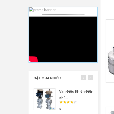
------------------------------------------
ĐẶT MUA NHIỀU
Van Điều Khiển Điện
Khí...
0