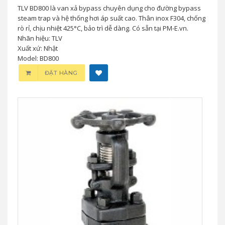
TLV BD800 là van xả bypass chuyên dụng cho đường bypass
steam trap và hệ thống hơi áp suất cao. Thân inox F304, chống
rò rỉ, chịu nhiệt 425°C, bảo trì dễ dàng. Có sẵn tại PM-E.vn.
Nhãn hiệu: TLV
Xuất xứ: Nhật
Model: BD800
ĐẶT HÀNG