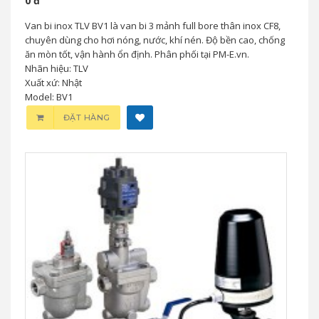
0 đ
Van bi inox TLV BV1 là van bi 3 mảnh full bore thân inox CF8,
chuyên dùng cho hơi nóng, nước, khí nén. Độ bền cao, chống
ăn mòn tốt, vận hành ổn định. Phân phối tại PM-E.vn.
Nhãn hiệu: TLV
Xuất xứ: Nhật
Model: BV1
ĐẶT HÀNG