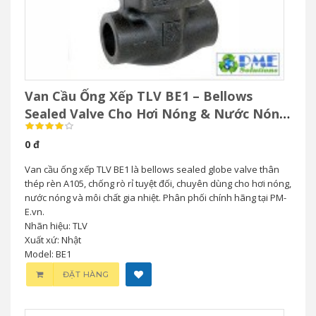
Van Cầu Ống Xếp TLV BE1 – Bellows
Sealed Valve Cho Hơi Nóng & Nước Nóng
Áp Suất Cao
0 đ
Van cầu ống xếp TLV BE1 là bellows sealed globe valve thân
thép rèn A105, chống rò rỉ tuyệt đối, chuyên dùng cho hơi nóng,
nước nóng và môi chất gia nhiệt. Phân phối chính hãng tại PM-
E.vn.
Nhãn hiệu: TLV
Xuất xứ: Nhật
Model: BE1
ĐẶT HÀNG