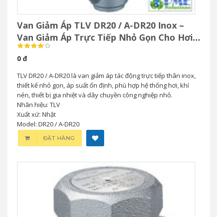
Van Giảm Áp TLV DR20 / A-DR20 Inox –
Van Giảm Áp Trực Tiếp Nhỏ Gọn Cho Hơi
& Khí Nén
0 đ
TLV DR20 / A-DR20 là van giảm áp tác động trực tiếp thân inox,
thiết kế nhỏ gọn, áp suất ổn định, phù hợp hệ thống hơi, khí
nén, thiết bị gia nhiệt và dây chuyền công nghiệp nhỏ.
Nhãn hiệu: TLV
Xuất xứ: Nhật
Model: DR20 / A-DR20
ĐẶT HÀNG