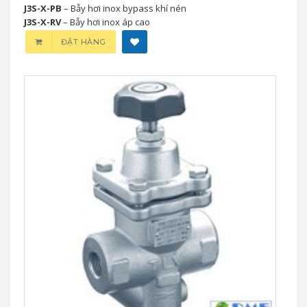
J3S-X-PB
– Bẫy hơi inox bypass khí nén
J3S-X-RV
– Bẫy hơi inox áp cao
ĐẶT HÀNG