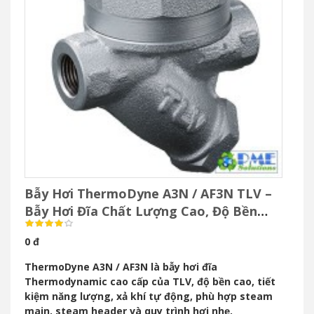
Bẫy Hơi ThermoDyne A3N / AF3N TLV –
Bẫy Hơi Đĩa Chất Lượng Cao, Độ Bền
Vượt Trội
0 đ
ThermoDyne A3N / AF3N là bẫy hơi đĩa
Thermodynamic cao cấp của TLV, độ bền cao, tiết
kiệm năng lượng, xả khí tự động, phù hợp steam
main, steam header và quy trình hơi nhẹ.