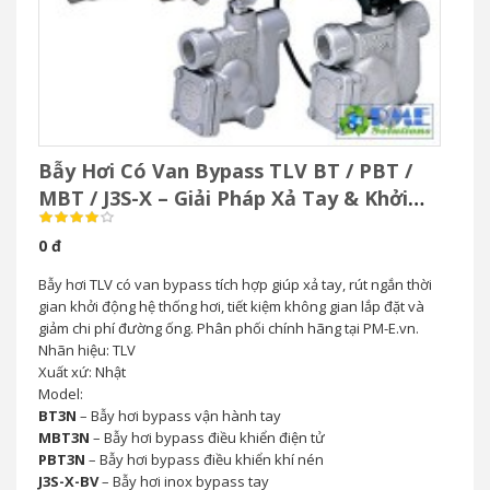
Bẫy Hơi Có Van Bypass TLV BT / PBT /
MBT / J3S-X – Giải Pháp Xả Tay & Khởi
Động Nhanh Hệ Thống Hơi
0 đ
Bẫy hơi TLV có van bypass tích hợp giúp xả tay, rút ngắn thời
gian khởi động hệ thống hơi, tiết kiệm không gian lắp đặt và
giảm chi phí đường ống. Phân phối chính hãng tại PM-E.vn.
Nhãn hiệu: TLV
Xuất xứ: Nhật
Model:
BT3N
– Bẫy hơi bypass vận hành tay
MBT3N
– Bẫy hơi bypass điều khiển điện tử
PBT3N
– Bẫy hơi bypass điều khiển khí nén
J3S-X-BV
– Bẫy hơi inox bypass tay