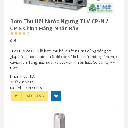
Bơm Thu Hồi Nước Ngưng TLV CP-N /
CP-S Chính Hãng Nhật Bản
0 đ
TLV CP-N và CP-S là bơm thu hồi nước ngưng dùng động cơ,
giúp hồi condensate nhiệt độ cao về lò hơi mà không xâm thực
cavitation. Tăng hiệu suất và tiết kiệm nhiên liệu. Có sẵn tại PM-
E.vn.
Nhãn hiệu: TLV
Xuất xứ: Nhật
Model: CP-N / CP-S
ĐẶT HÀNG