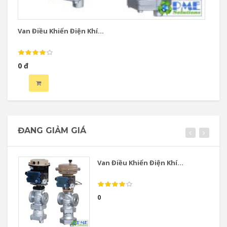
Van Điều Khiển Điện Khí...
Va
0 đ
0 
ĐANG GIẢM GIÁ
Van Điều Khiển Điện Khí...
0