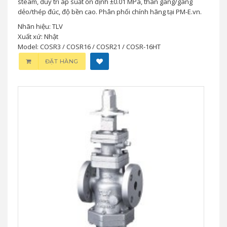
steam, duy trì áp suất ổn định ±0.01 MPa, thân gang/gang
dẻo/thép đúc, độ bền cao. Phân phối chính hãng tại PM-E.vn.
Nhãn hiệu: TLV
Xuất xứ: Nhật
Model: COSR3 / COSR16 / COSR21 / COSR-16HT
ĐẶT HÀNG