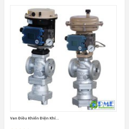
Van Điều Khiển Điện Khí...
Va