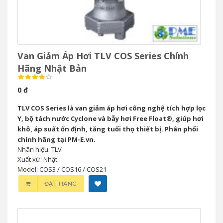
Van Giảm Áp Hơi TLV COS Series Chính
Hãng Nhật Bản
0 đ
TLV COS Series là van giảm áp hơi công nghệ tích hợp lọc
Y, bộ tách nước Cyclone và bẫy hơi Free Float®, giúp hơi
khô, áp suất ổn định, tăng tuổi thọ thiết bị. Phân phối
chính hãng tại PM-E.vn.
Nhãn hiệu: TLV
Xuất xứ: Nhật
Model: COS3 / COS16 / COS21
ĐẶT HÀNG