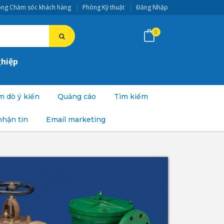
ng Chăm sóc khách hàng
Phòng Kỹ thuật
Đăng Nhập
0
ghiệp
 dò ý kiến
Quảng cáo
Tìm kiếm
nhận tin
Email marketing