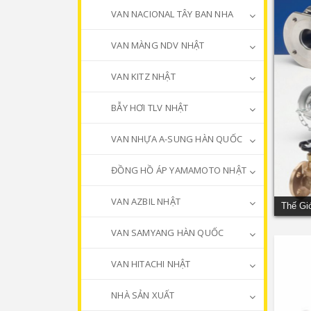
VAN NACIONAL TÂY BAN NHA
VAN MÀNG NDV NHẬT
VAN KITZ NHẬT
BẪY HƠI TLV NHẬT
VAN NHỰA A-SUNG HÀN QUỐC
ĐỒNG HỒ ÁP YAMAMOTO NHẬT
VAN AZBIL NHẬT
Thế Gi
VAN SAMYANG HÀN QUỐC
VAN HITACHI NHẬT
NHÀ SẢN XUẤT