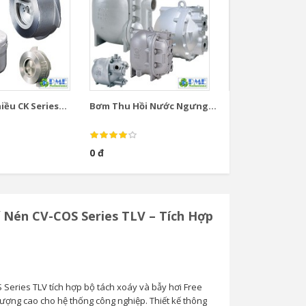
ều CK Series...
Bơm Thu Hồi Nước Ngưng...
Bơm Thu Hồi Nướ
0 đ
0 đ
í Nén CV-COS Series TLV – Tích Hợp
 Series TLV tích hợp bộ tách xoáy và bẫy hơi Free
lượng cao cho hệ thống công nghiệp. Thiết kế thông