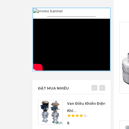
------------------------------------------
ĐẶT MUA NHIỀU
Van Điều Khiển Điện
Khí...
0