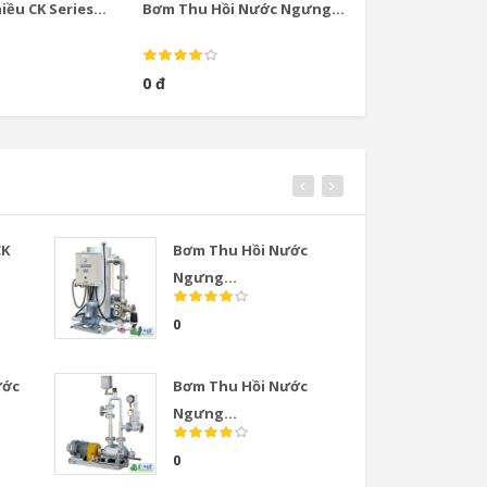
ều CK Series...
Bơm Thu Hồi Nước Ngưng...
Bơm Thu Hồi Nướ
0 đ
0 đ
CK
Bơm Thu Hồi Nước
Van
Ngưng...
COS
0
0
ước
Bơm Thu Hồi Nước
Van
Ngưng...
COS
0
0