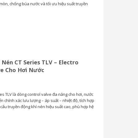
 mòn, chống búa nước và tối ưu hiệu suất truyền
Van Cầu Ống Xếp
TLV BE1 –...
0
 Nén CT Series TLV – Electro
ve Cho Hơi Nước
es TLV là dòng control valve đa năng cho hơi, nước
iển chính xác lưu lượng – áp suất – nhiệt độ, tích hợp
ơ cấu truyền động khí nén hiệu suất cao, phù hợp hệ