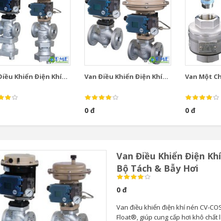
iều Khiển Điện Khí...
Van Điều Khiển Điện Khí...
Van Một Chi
0 đ
0 đ
Van Điều Khiển Điện Kh
Bộ Tách & Bẫy Hơi
0 đ
Van điều khiển điện khí nén CV-COS
Float®, giúp cung cấp hơi khô chất 