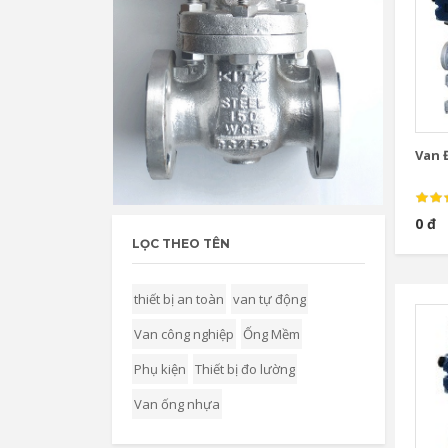
Van Đ
0 đ
LỌC THEO TÊN
thiết bị an toàn
van tự động
Van công nghiệp
Ống Mềm
Phụ kiện
Thiết bị đo lường
Van ống nhựa