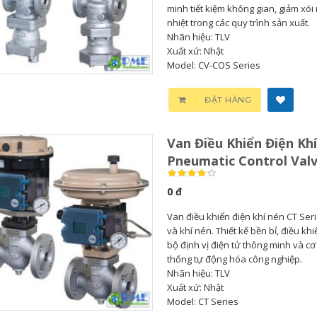
minh tiết kiệm không gian, giảm xói
nhiệt trong các quy trình sản xuất.
Nhãn hiệu: TLV
Xuất xứ: Nhật
Model: CV-COS Series
Bơm Thu Hồi Nước
Van Giảm Áp Hơi TLV
Ngưng TLV...
COSR...
ĐẶT HÀNG
0
0
Van Điều Khiển Điện Khí
Bơm Thu Hồi Nước
Van Giảm Áp Hơi TLV
Pneumatic Control Val
Ngưng Chân...
COS Series...
0 đ
0
0
Van điều khiển điện khí nén CT Seri
và khí nén. Thiết kế bền bỉ, điều kh
Bơm Thu Hồi Nước
Van Xả Bypass TLV
bộ định vị điện tử thông minh và c
Ngưng TLV...
BD800 Chính...
thống tự động hóa công nghiệp.
Nhãn hiệu: TLV
Xuất xứ: Nhật
0
0
Model: CT Series