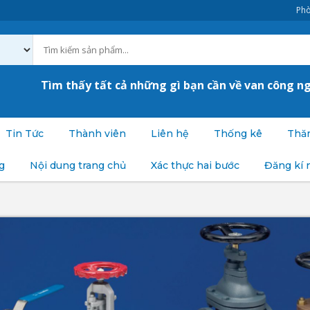
Phò
Tìm thấy tất cả những gì bạn cần về van công n
Tin Tức
Thành viên
Liên hệ
Thống kê
Thăm
g
Nội dung trang chủ
Xác thực hai bước
Đăng kí 