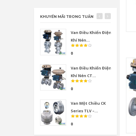
KHUYẾN MÃI TRONG TUẦN
Van Điều Khiển Điện
Khí Nén...
0
Van Điều Khiển Điện
Khí Nén CT...
0
Van Một Chiều CK
Series TLV –...
0