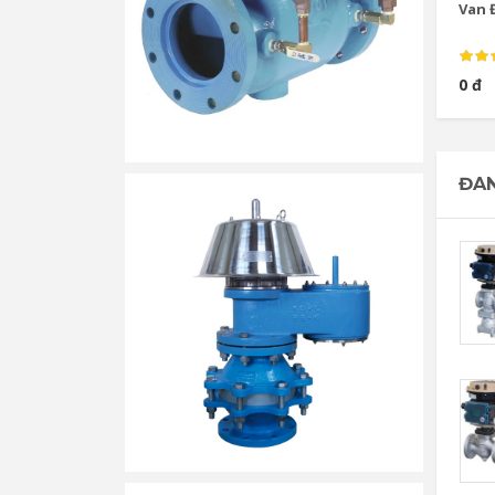
Van Đ
0 đ
ĐAN