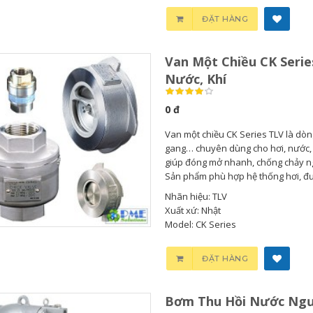
ĐẶT HÀNG
Van Một Chiều CK Serie
Nước, Khí
0 đ
Van một chiều CK Series TLV là dòn
gang… chuyên dùng cho hơi, nước, k
giúp đóng mở nhanh, chống chảy ng
Sản phẩm phù hợp hệ thống hơi, đườ
Nhãn hiệu: TLV
Xuất xứ: Nhật
Model: CK Series
Bơm Thu Hồi Nước
ĐẶT HÀNG
Ngưng...
Bơm Thu Hồi Nước Ngư
0