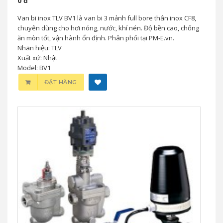
0 đ
Van bi inox TLV BV1 là van bi 3 mảnh full bore thân inox CF8,
chuyên dùng cho hơi nóng, nước, khí nén. Độ bền cao, chống
ăn mòn tốt, vận hành ổn định. Phân phối tại PM-E.vn.
Nhãn hiệu: TLV
Xuất xứ: Nhật
Model: BV1
ĐẶT HÀNG