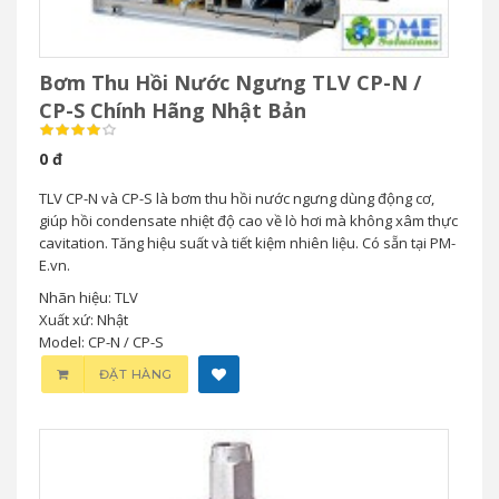
Bơm Thu Hồi Nước Ngưng TLV CP-N /
CP-S Chính Hãng Nhật Bản
0 đ
TLV CP-N và CP-S là bơm thu hồi nước ngưng dùng động cơ,
giúp hồi condensate nhiệt độ cao về lò hơi mà không xâm thực
cavitation. Tăng hiệu suất và tiết kiệm nhiên liệu. Có sẵn tại PM-
E.vn.
Nhãn hiệu: TLV
Xuất xứ: Nhật
Model: CP-N / CP-S
ĐẶT HÀNG