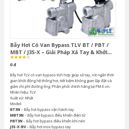
Bẫy Hơi Có Van Bypass TLV BT / PBT /
MBT / J3S-X – Giải Pháp Xả Tay & Khởi
Động Nhanh Hệ Thống Hơi
0 đ
Bẫy hơi TLV có van bypass tích hợp giúp xả tay, rút ngắn thời
gian khởi động hệ thống hơi, tiết kiệm không gian lắp đặt và
giảm chi phí đường ống. Phân phối chính hãng tại PM-E.vn.
Nhãn hiệu: TLV
Xuất xứ: Nhật
Model:
BT3N
– Bẫy hơi bypass vận hành tay
MBT3N
– Bẫy hơi bypass điều khiển điện tử
PBT3N
– Bẫy hơi bypass điều khiển khí nén
J3S-X-BV
– Bẫy hơi inox bypass tay