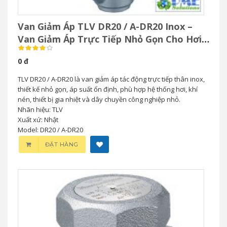
Van Giảm Áp TLV DR20 / A-DR20 Inox –
Van Giảm Áp Trực Tiếp Nhỏ Gọn Cho Hơi
& Khí Nén
0 đ
TLV DR20 / A-DR20 là van giảm áp tác động trực tiếp thân inox,
thiết kế nhỏ gọn, áp suất ổn định, phù hợp hệ thống hơi, khí
nén, thiết bị gia nhiệt và dây chuyền công nghiệp nhỏ.
Nhãn hiệu: TLV
Xuất xứ: Nhật
Model: DR20 / A-DR20
ĐẶT HÀNG