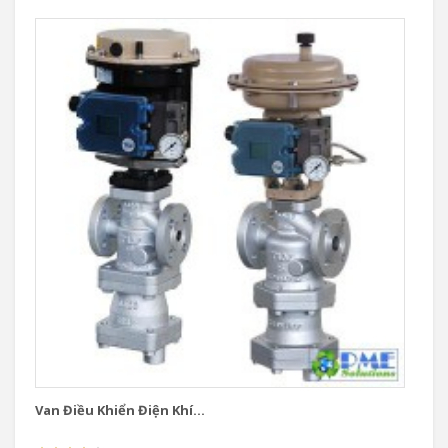
Van Điều Khiển Điện Khí...
Va