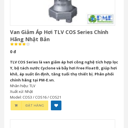
Van Giảm Áp Hơi TLV COS Series Chính
Hãng Nhật Bản
0 đ
TLV COS Series là van giảm áp hơi công nghệ tích hợp lọc
Y, bộ tách nước Cyclone và bẫy hơi Free Float®, giúp hơi
khô, áp suất ổn định, tăng tuổi thọ thiết bị. Phân phối
chính hãng tại PM-E.vn.
Nhãn hiệu: TLV
Xuất xứ: Nhật
Model: COS3 / COS16 / COS21
ĐẶT HÀNG