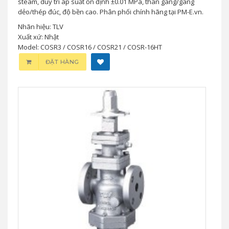
steam, duy trì áp suất ổn định ±0.01 MPa, thân gang/gang
dẻo/thép đúc, độ bền cao. Phân phối chính hãng tại PM-E.vn.
Nhãn hiệu: TLV
Xuất xứ: Nhật
Model: COSR3 / COSR16 / COSR21 / COSR-16HT
ĐẶT HÀNG