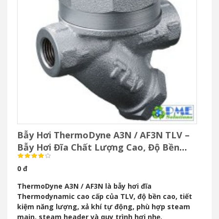
Bẫy Hơi ThermoDyne A3N / AF3N TLV –
Bẫy Hơi Đĩa Chất Lượng Cao, Độ Bền
Vượt Trội
0 đ
ThermoDyne A3N / AF3N là bẫy hơi đĩa
Thermodynamic cao cấp của TLV, độ bền cao, tiết
kiệm năng lượng, xả khí tự động, phù hợp steam
main, steam header và quy trình hơi nhẹ.