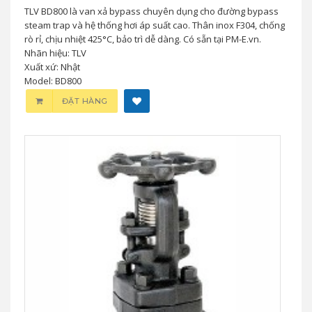
TLV BD800 là van xả bypass chuyên dụng cho đường bypass
steam trap và hệ thống hơi áp suất cao. Thân inox F304, chống
rò rỉ, chịu nhiệt 425°C, bảo trì dễ dàng. Có sẵn tại PM-E.vn.
Nhãn hiệu: TLV
Xuất xứ: Nhật
Model: BD800
ĐẶT HÀNG