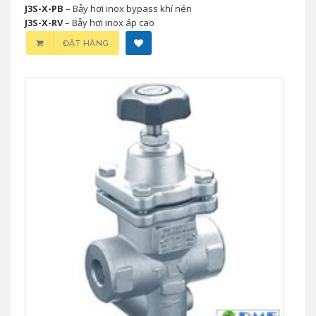
J3S-X-PB
– Bẫy hơi inox bypass khí nén
J3S-X-RV
– Bẫy hơi inox áp cao
ĐẶT HÀNG