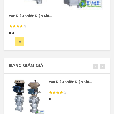
Van Điều Khiển Điện Khí...
Va
0 đ
0 
ĐANG GIẢM GIÁ
Van Điều Khiển Điện Khí...
0