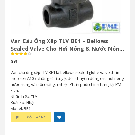
Van Cầu Ống Xếp TLV BE1 – Bellows
Sealed Valve Cho Hơi Nóng & Nước Nóng
Áp Suất Cao
0 đ
Van cầu ống xếp TLV BE1 là bellows sealed globe valve thân
thép rèn A105, chống rò rỉ tuyệt đối, chuyên dùng cho hơi nóng,
nước nóng và môi chất gia nhiệt. Phân phối chính hãng tại PM-
E.vn.
Nhãn hiệu: TLV
Xuất xứ: Nhật
Model: BE1
ĐẶT HÀNG