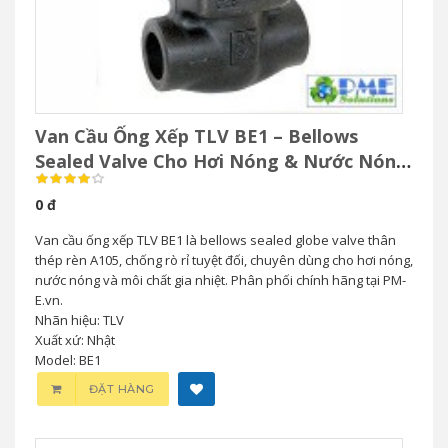
Van Cầu Ống Xếp TLV BE1 – Bellows
Sealed Valve Cho Hơi Nóng & Nước Nóng
Áp Suất Cao
0 đ
Van cầu ống xếp TLV BE1 là bellows sealed globe valve thân
thép rèn A105, chống rò rỉ tuyệt đối, chuyên dùng cho hơi nóng,
nước nóng và môi chất gia nhiệt. Phân phối chính hãng tại PM-
E.vn.
Nhãn hiệu: TLV
Xuất xứ: Nhật
Model: BE1
ĐẶT HÀNG