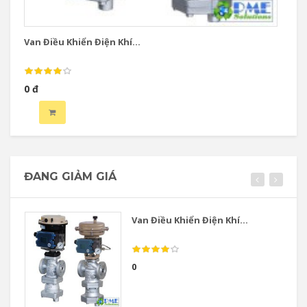
Van Điều Khiển Điện Khí...
Va
0 đ
0 
ĐANG GIẢM GIÁ
Van Điều Khiển Điện Khí...
0