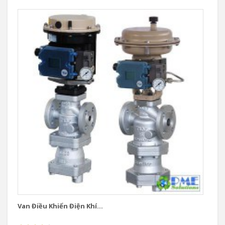
Van Điều Khiển Điện Khí...
Va