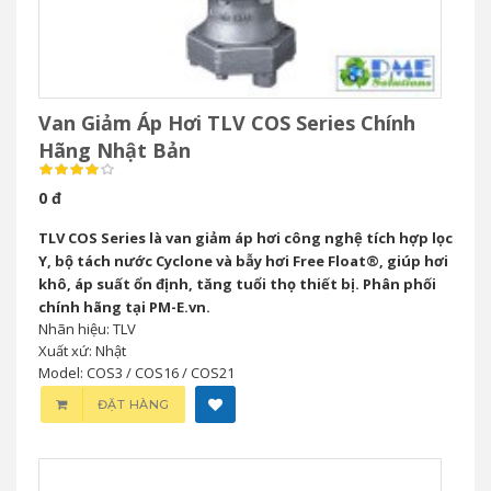
Van Giảm Áp Hơi TLV COS Series Chính
Hãng Nhật Bản
0 đ
TLV COS Series là van giảm áp hơi công nghệ tích hợp lọc
Y, bộ tách nước Cyclone và bẫy hơi Free Float®, giúp hơi
khô, áp suất ổn định, tăng tuổi thọ thiết bị. Phân phối
chính hãng tại PM-E.vn.
Nhãn hiệu: TLV
Xuất xứ: Nhật
Model: COS3 / COS16 / COS21
ĐẶT HÀNG