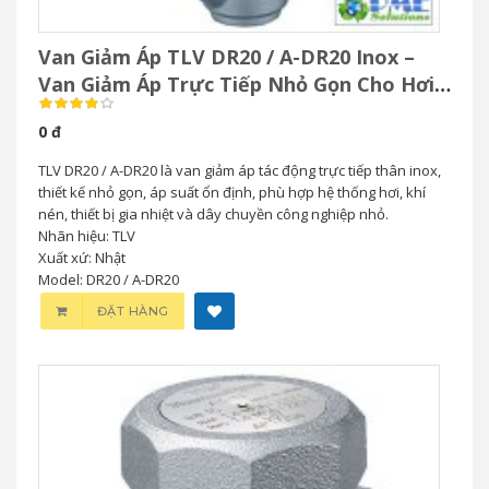
Van Giảm Áp TLV DR20 / A-DR20 Inox –
Van Giảm Áp Trực Tiếp Nhỏ Gọn Cho Hơi
& Khí Nén
0 đ
TLV DR20 / A-DR20 là van giảm áp tác động trực tiếp thân inox,
thiết kế nhỏ gọn, áp suất ổn định, phù hợp hệ thống hơi, khí
nén, thiết bị gia nhiệt và dây chuyền công nghiệp nhỏ.
Nhãn hiệu: TLV
Xuất xứ: Nhật
Model: DR20 / A-DR20
ĐẶT HÀNG