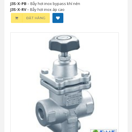
J3S-X-PB
– Bẫy hơi inox bypass khí nén
J3S-X-RV
– Bẫy hơi inox áp cao
ĐẶT HÀNG