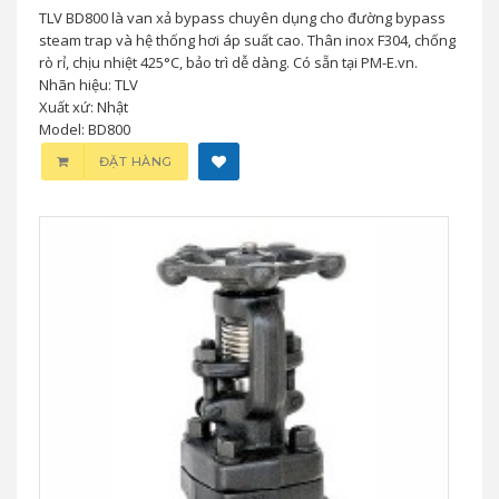
TLV BD800 là van xả bypass chuyên dụng cho đường bypass
steam trap và hệ thống hơi áp suất cao. Thân inox F304, chống
rò rỉ, chịu nhiệt 425°C, bảo trì dễ dàng. Có sẵn tại PM-E.vn.
Nhãn hiệu: TLV
Xuất xứ: Nhật
Model: BD800
ĐẶT HÀNG