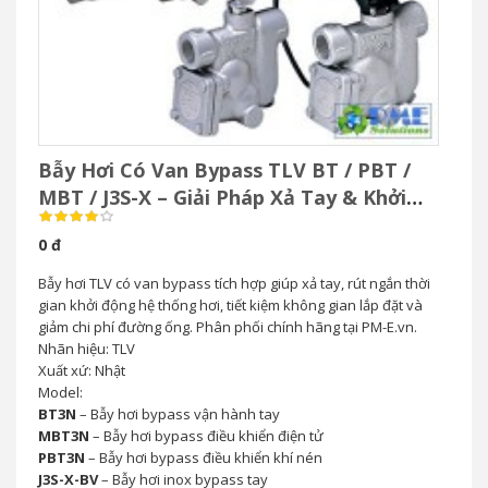
Bẫy Hơi Có Van Bypass TLV BT / PBT /
MBT / J3S-X – Giải Pháp Xả Tay & Khởi
Động Nhanh Hệ Thống Hơi
0 đ
Bẫy hơi TLV có van bypass tích hợp giúp xả tay, rút ngắn thời
gian khởi động hệ thống hơi, tiết kiệm không gian lắp đặt và
giảm chi phí đường ống. Phân phối chính hãng tại PM-E.vn.
Nhãn hiệu: TLV
Xuất xứ: Nhật
Model:
BT3N
– Bẫy hơi bypass vận hành tay
MBT3N
– Bẫy hơi bypass điều khiển điện tử
PBT3N
– Bẫy hơi bypass điều khiển khí nén
J3S-X-BV
– Bẫy hơi inox bypass tay