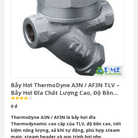
Bẫy Hơi ThermoDyne A3N / AF3N TLV –
Bẫy Hơi Đĩa Chất Lượng Cao, Độ Bền
Vượt Trội
0 đ
ThermoDyne A3N / AF3N là bẫy hơi đĩa
Thermodynamic cao cấp của TLV, độ bền cao, tiết
kiệm năng lượng, xả khí tự động, phù hợp steam
main, steam header và quy trình hơi nhẹ.