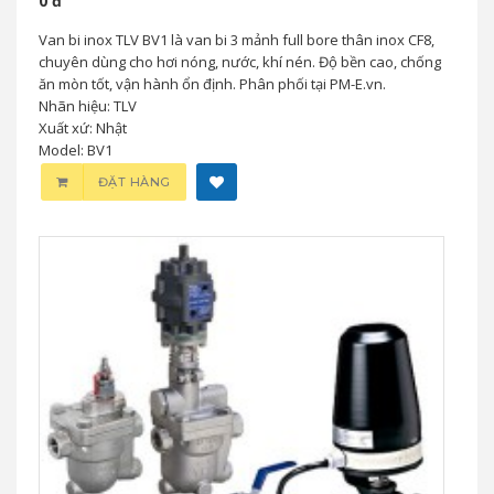
0 đ
Van bi inox TLV BV1 là van bi 3 mảnh full bore thân inox CF8,
chuyên dùng cho hơi nóng, nước, khí nén. Độ bền cao, chống
ăn mòn tốt, vận hành ổn định. Phân phối tại PM-E.vn.
Nhãn hiệu: TLV
Xuất xứ: Nhật
Model: BV1
ĐẶT HÀNG