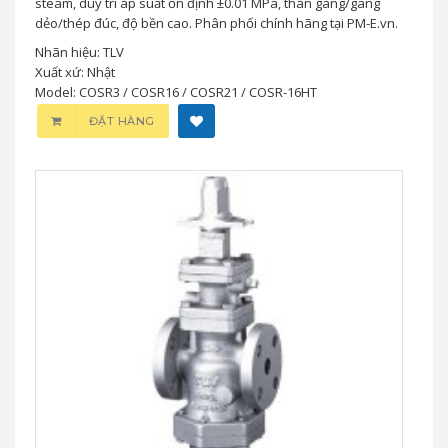
steam, duy trì áp suất ổn định ±0.01 MPa, thân gang/gang
dẻo/thép đúc, độ bền cao. Phân phối chính hãng tại PM-E.vn.
Nhãn hiệu: TLV
Xuất xứ: Nhật
Model: COSR3 / COSR16 / COSR21 / COSR-16HT
ĐẶT HÀNG