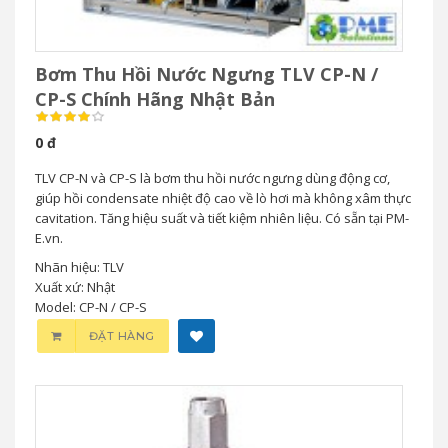
Bơm Thu Hồi Nước Ngưng TLV CP-N /
CP-S Chính Hãng Nhật Bản
0 đ
TLV CP-N và CP-S là bơm thu hồi nước ngưng dùng động cơ,
giúp hồi condensate nhiệt độ cao về lò hơi mà không xâm thực
cavitation. Tăng hiệu suất và tiết kiệm nhiên liệu. Có sẵn tại PM-
E.vn.
Nhãn hiệu: TLV
Xuất xứ: Nhật
Model: CP-N / CP-S
ĐẶT HÀNG