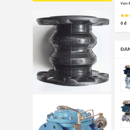
Van Đ
0 đ
ĐAN