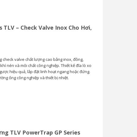
s TLV – Check Valve Inox Cho Hơi,
Van Cầu Ống Xếp
TLV BE1 –...
g check valve chất lượng cao bằng inox, đồng,
0
hí nén và môi chất công nghiệp. Thiết kế đĩa lò xo
ược hiệu quả, lắp đặt linh hoạt ngang hoặc đứng.
ng ống công nghiệp và thiết bị nhiệt.
ng TLV PowerTrap GP Series