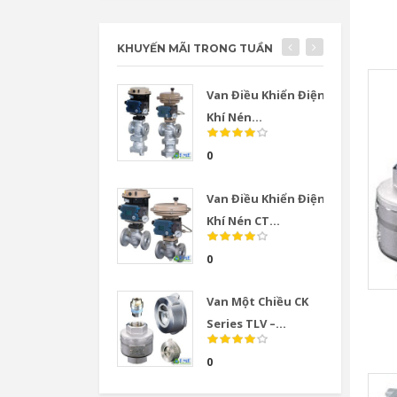
KHUYẾN MÃI TRONG TUẦN
Van Điều Khiển Điện
Khí Nén...
0
Van Điều Khiển Điện
Khí Nén CT...
0
Van Một Chiều CK
Series TLV –...
0