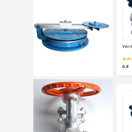
Van Đ
0 đ