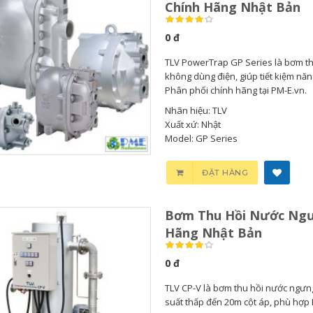
Chính Hãng Nhật Bản
0 đ
TLV PowerTrap GP Series là bơm th
không dùng điện, giúp tiết kiệm năng
Phân phối chính hãng tại PM-E.vn.
Nhãn hiệu: TLV
Xuất xứ: Nhật
Model: GP Series
ĐẶT HÀNG
Bơm Thu Hồi Nước Ngư
Hãng Nhật Bản
Bơm Thu Hồi Nước
0 đ
Ngưng...
TLV CP-V là bơm thu hồi nước ngư
0
suất thấp đến 20m cột áp, phù hợp