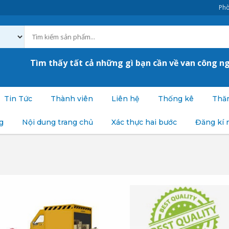
Phò
Tìm thấy tất cả những gì bạn cần về van công n
Tin Tức
Thành viên
Liên hệ
Thống kê
Thăm
g
Nội dung trang chủ
Xác thực hai bước
Đăng kí 