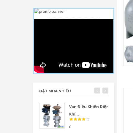
------------------------------------------
ĐẶT MUA NHIỀU
Van Điều Khiển Điện
Khí...
0