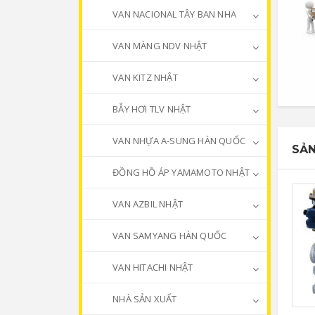
VAN NACIONAL TÂY BAN NHA
VAN MÀNG NDV NHẬT
VAN KITZ NHẬT
BẪY HƠI TLV NHẬT
VAN NHỰA A-SUNG HÀN QUỐC
SẢN
ĐỒNG HỒ ÁP YAMAMOTO NHẬT
VAN AZBIL NHẬT
VAN SAMYANG HÀN QUỐC
VAN HITACHI NHẬT
NHÀ SẢN XUẤT