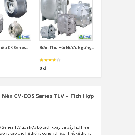
ều CK Series...
Bơm Thu Hồi Nước Ngưng...
Bơm Thu Hồi Nướ
0 đ
0 đ
í Nén CV-COS Series TLV – Tích Hợp
 Series TLV tích hợp bộ tách xoáy và bẫy hơi Free
lượng cao cho hệ thống công nghiệp. Thiết kế thông