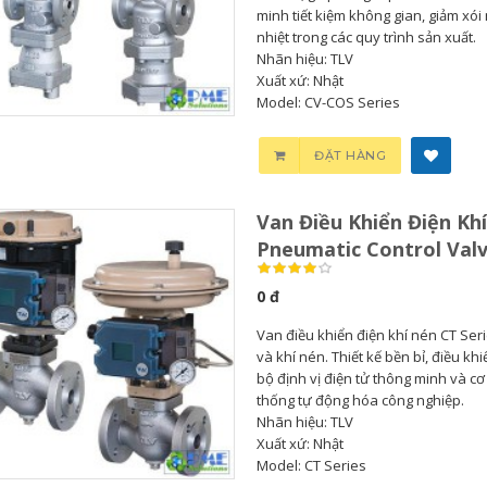
minh tiết kiệm không gian, giảm xói
nhiệt trong các quy trình sản xuất.
Nhãn hiệu: TLV
Xuất xứ: Nhật
Model: CV-COS Series
ĐẶT HÀNG
Van Điều Khiển Điện Khí
Pneumatic Control Val
0 đ
Van điều khiển điện khí nén CT Seri
và khí nén. Thiết kế bền bỉ, điều kh
bộ định vị điện tử thông minh và c
thống tự động hóa công nghiệp.
Nhãn hiệu: TLV
Xuất xứ: Nhật
Model: CT Series