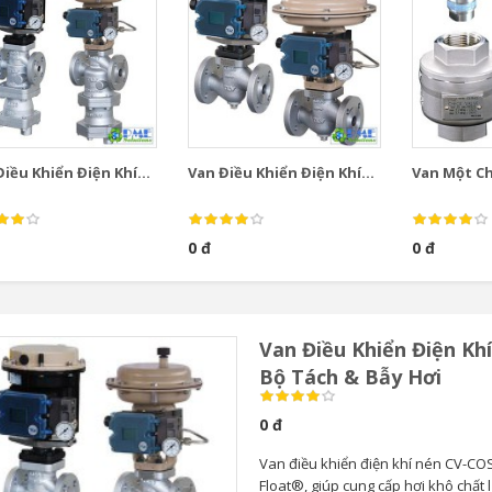
iều Khiển Điện Khí...
Van Điều Khiển Điện Khí...
Van Một Chi
0 đ
0 đ
Van Điều Khiển Điện Kh
Bộ Tách & Bẫy Hơi
0 đ
Van điều khiển điện khí nén CV-COS
Float®, giúp cung cấp hơi khô chất 