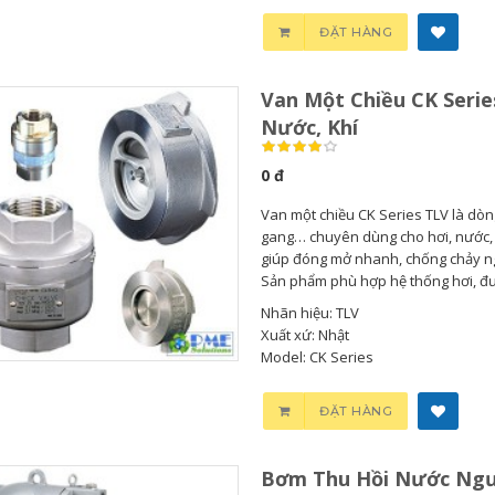
ĐẶT HÀNG
Van Một Chiều CK Serie
Bơm Thu Hồi Nước
Van Giảm Áp Hơi TLV
Nước, Khí
Ngưng TLV...
COSR...
0 đ
0
0
Van một chiều CK Series TLV là dòn
gang… chuyên dùng cho hơi, nước, k
Bơm Thu Hồi Nước
Van Giảm Áp Hơi TLV
giúp đóng mở nhanh, chống chảy ng
Ngưng Chân...
COS Series...
Sản phẩm phù hợp hệ thống hơi, đườ
Nhãn hiệu: TLV
0
0
Xuất xứ: Nhật
Model: CK Series
Bơm Thu Hồi Nước
Van Xả Bypass TLV
Ngưng TLV...
BD800 Chính...
ĐẶT HÀNG
0
0
Bơm Thu Hồi Nước Ngư