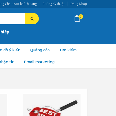
ng Chăm sóc khách hàng
Phòng Kỹ thuật
Đăng Nhập
0
ghiệp
 dò ý kiến
Quảng cáo
Tìm kiếm
nhận tin
Email marketing