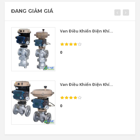
Van Điều Khiển Điện Khí...
Va
0 đ
0 
ĐANG GIẢM GIÁ
Van Điều Khiển Điện Khí...
0