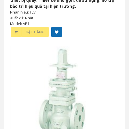
Audiophone AP1 – Thiết Bị Kiểm Tra Âm
Thanh (Stethoscope Công Nghiệp) Cho
Bảo Trì Công Nghiệp
0 đ
Audiophone AP1 là thiết bị kiểm tra âm thanh công
nghiệp giúp phát hiện rò rỉ, kiểm tra bẫy hơi, van và
thiết bị quay. Thiết kế nhỏ gọn, dễ sử dụng, hỗ trợ
bảo trì hiệu quả tại hiện trường.
Nhãn hiệu: TLV
Xuất xứ: Nhật
Model: AP1
ĐẶT HÀNG