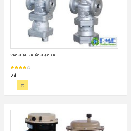
Van Điều Khiển Điện Khí...
Va