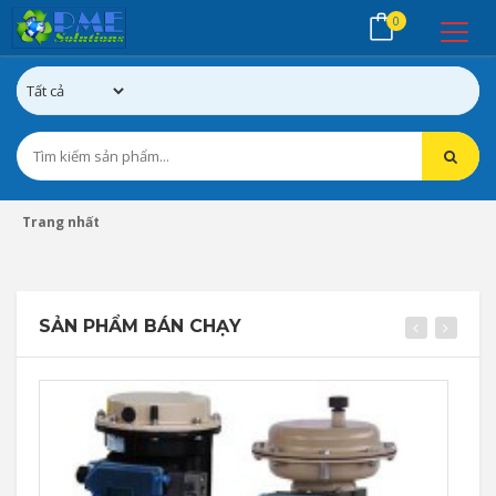
0
Trang nhất
Thế Giới Van Công Nghiệp Phúc Minh