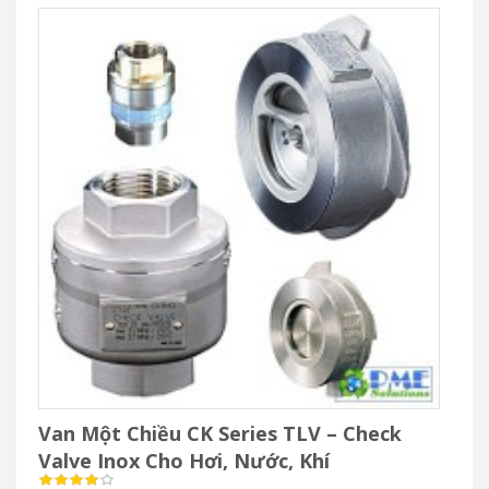
Van điều khiển điện khí nén CT Series TLV là dòng control
valve đa năng cho hơi, nước và khí nén. Thiết kế bền bỉ, điều
khiển chính xác lưu lượng – áp suất – nhiệt độ, tích hợp bộ định
vị điện tử thông minh và cơ cấu truyền động khí nén hiệu suất
cao, phù hợp hệ thống tự động hóa công nghiệp.
Nhãn hiệu: TLV
Xuất xứ: Nhật
Model: CT Series
ĐẶT HÀNG