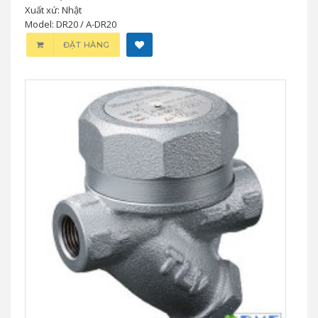
Van Giảm Áp TLV DR20 / A-DR20 Inox –
Van Giảm Áp Trực Tiếp Nhỏ Gọn Cho Hơi
& Khí Nén
0 đ
TLV DR20 / A-DR20 là van giảm áp tác động trực tiếp thân inox,
thiết kế nhỏ gọn, áp suất ổn định, phù hợp hệ thống hơi, khí
nén, thiết bị gia nhiệt và dây chuyền công nghiệp nhỏ.
Nhãn hiệu: TLV
Xuất xứ: Nhật
Model: DR20 / A-DR20
ĐẶT HÀNG