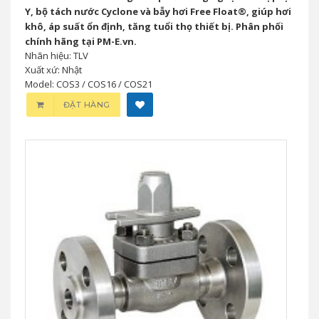
Van Giảm Áp Hơi TLV COS Series Chính
Hãng Nhật Bản
0 đ
TLV COS Series là van giảm áp hơi công nghệ tích hợp lọc
Y, bộ tách nước Cyclone và bẫy hơi Free Float®, giúp hơi
khô, áp suất ổn định, tăng tuổi thọ thiết bị. Phân phối
chính hãng tại PM-E.vn.
Nhãn hiệu: TLV
Xuất xứ: Nhật
Model: COS3 / COS16 / COS21
ĐẶT HÀNG