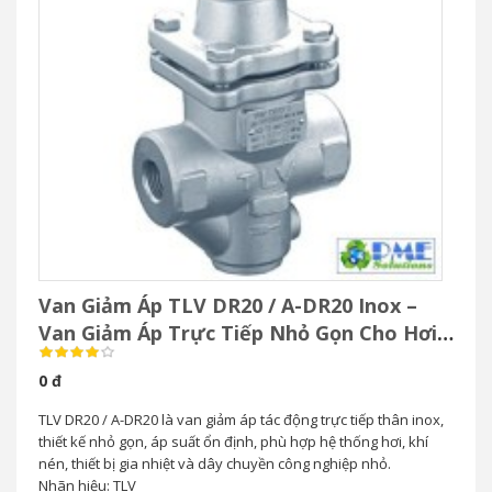
J3S-X-PB
– Bẫy hơi inox bypass khí nén
J3S-X-RV
– Bẫy hơi inox áp cao
ĐẶT HÀNG