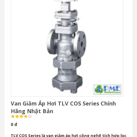
steam, duy trì áp suất ổn định ±0.01 MPa, thân gang/gang
dẻo/thép đúc, độ bền cao. Phân phối chính hãng tại PM-E.vn.
Nhãn hiệu: TLV
Xuất xứ: Nhật
Model: COSR3 / COSR16 / COSR21 / COSR-16HT
ĐẶT HÀNG