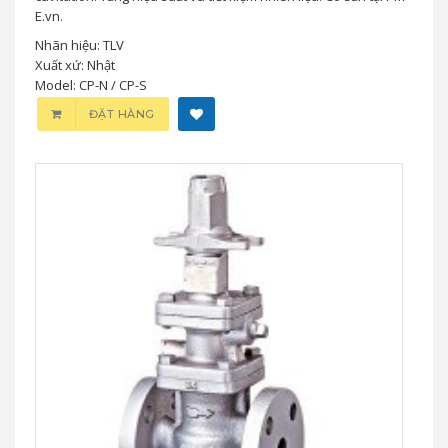
Bơm Thu Hồi Nước Ngưng TLV CP-N /
CP-S Chính Hãng Nhật Bản
0 đ
TLV CP-N và CP-S là bơm thu hồi nước ngưng dùng động cơ,
giúp hồi condensate nhiệt độ cao về lò hơi mà không xâm thực
cavitation. Tăng hiệu suất và tiết kiệm nhiên liệu. Có sẵn tại PM-
E.vn.
Nhãn hiệu: TLV
Xuất xứ: Nhật
Model: CP-N / CP-S
ĐẶT HÀNG