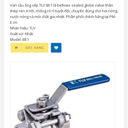
Van Cầu Ống Xếp TLV BE1 – Bellows
Sealed Valve Cho Hơi Nóng & Nước Nóng
Áp Suất Cao
0 đ
Van cầu ống xếp TLV BE1 là bellows sealed globe valve thân
thép rèn A105, chống rò rỉ tuyệt đối, chuyên dùng cho hơi nóng,
nước nóng và môi chất gia nhiệt. Phân phối chính hãng tại PM-
E.vn.
Nhãn hiệu: TLV
Xuất xứ: Nhật
Model: BE1
ĐẶT HÀNG