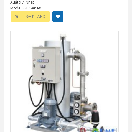
Bơm Thu Hồi Nước Ngưng TLV
PowerTrap GP Series Chính Hãng Nhật
Bản
0 đ
TLV PowerTrap GP Series là bơm thu hồi nước ngưng chạy
bằng hơi hoặc khí nén, không dùng điện, giúp tiết kiệm năng
lượng, chống stall và tăng hiệu suất hệ thống hơi. Phân phối
chính hãng tại PM-E.vn.
Nhãn hiệu: TLV
Xuất xứ: Nhật
Model: GP Series
ĐẶT HÀNG