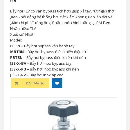
Bẫy Hơi Có Van Bypass TLV BT / PBT /
MBT / J3S-X – Giải Pháp Xả Tay & Khởi
Động Nhanh Hệ Thống Hơi
0 đ
Bẫy hơi TLV có van bypass tích hợp giúp xả tay, rút ngắn thời
gian khởi động hệ thống hơi, tiết kiệm không gian lắp đặt và
giảm chi phí đường ống. Phân phối chính hãng tại PM-E.vn.
Nhãn hiệu: TLV
Xuất xứ: Nhật
Model:
BT3N
– Bẫy hơi bypass vận hành tay
MBT3N
– Bẫy hơi bypass điều khiển điện tử
PBT3N
– Bẫy hơi bypass điều khiển khí nén
J3S-X-BV
– Bẫy hơi inox bypass tay