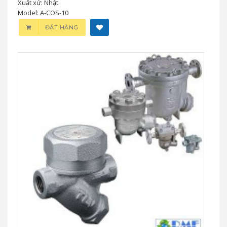
Van giảm áp cho khí nén (tích hợp bộ tách
& bẫy) ACOS-10 TLV
0 đ
Van giảm áp cho không khí (có bộ tách và bẫy tích
hợp) A-COS-10
Nhãn hiệu: TLV
Xuất xứ: Nhật
Model: A-COS-10
ĐẶT HÀNG