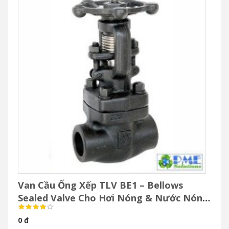
TLV BD800 là van xả bypass chuyên dụng cho đường bypass
steam trap và hệ thống hơi áp suất cao. Thân inox F304, chống
rò rỉ, chịu nhiệt 425°C, bảo trì dễ dàng. Có sẵn tại PM-E.vn.
Nhãn hiệu: TLV
Xuất xứ: Nhật
Model: BD800
ĐẶT HÀNG