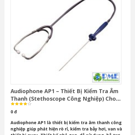
Nhãn hiệu: TLV
Xuất xứ: Nhật
Model: A3N / AF3N
ĐẶT HÀNG