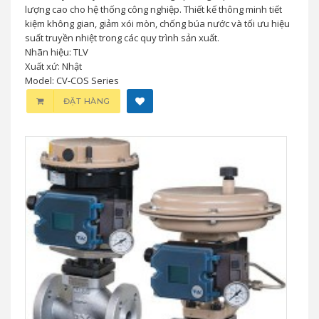
Van Điều Khiển Điện Khí Nén CV-COS
Series TLV – Tích Hợp Bộ Tách & Bẫy Hơi
0 đ
Van điều khiển điện khí nén CV-COS Series TLV tích hợp bộ
tách xoáy và bẫy hơi Free Float®, giúp cung cấp hơi khô chất
lượng cao cho hệ thống công nghiệp. Thiết kế thông minh tiết
kiệm không gian, giảm xói mòn, chống búa nước và tối ưu hiệu
suất truyền nhiệt trong các quy trình sản xuất.
Nhãn hiệu: TLV
Xuất xứ: Nhật
Model: CV-COS Series
ĐẶT HÀNG