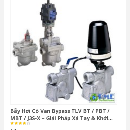
0 đ
Van bi inox TLV BV1 là van bi 3 mảnh full bore thân inox CF8,
chuyên dùng cho hơi nóng, nước, khí nén. Độ bền cao, chống
ăn mòn tốt, vận hành ổn định. Phân phối tại PM-E.vn.
Nhãn hiệu: TLV
Xuất xứ: Nhật
Model: BV1
ĐẶT HÀNG