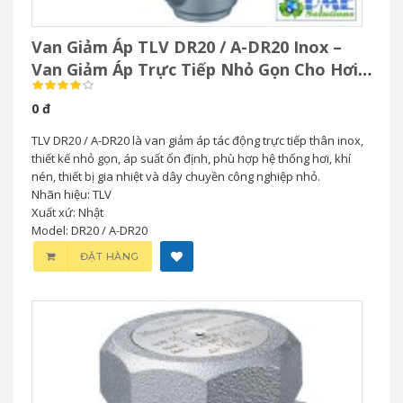
Van Giảm Áp TLV DR20 / A-DR20 Inox –
Van Giảm Áp Trực Tiếp Nhỏ Gọn Cho Hơi
& Khí Nén
0 đ
TLV DR20 / A-DR20 là van giảm áp tác động trực tiếp thân inox,
thiết kế nhỏ gọn, áp suất ổn định, phù hợp hệ thống hơi, khí
nén, thiết bị gia nhiệt và dây chuyền công nghiệp nhỏ.
Nhãn hiệu: TLV
Xuất xứ: Nhật
Model: DR20 / A-DR20
ĐẶT HÀNG