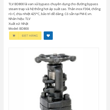
TLV BD800 là van xả bypass chuyên dụng cho đường bypass
steam trap và hệ thống hơi áp suất cao. Thân inox F304, chống
rò rỉ, chịu nhiệt 425°C, bảo trì dễ dàng. Có sẵn tại PM-E.vn.
Nhãn hiệu: TLV
Xuất xứ: Nhật
Model: BD800
ĐẶT HÀNG