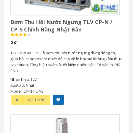
Bơm Thu Hồi Nước Ngưng TLV CP-N /
CP-S Chính Hãng Nhật Bản
0 đ
TLV CP-N và CP-S là bơm thu hồi nước ngưng dùng động cơ,
giúp hồi condensate nhiệt độ cao về lò hơi mà không xâm thực
cavitation. Tăng hiệu suất và tiết kiệm nhiên liệu. Có sẵn tại PM-
E.vn.
Nhãn hiệu: TLV
Xuất xứ: Nhật
Model: CP-N / CP-S
ĐẶT HÀNG