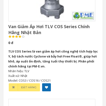
Van Giảm Áp Hơi TLV COS Series Chính
Hãng Nhật Bản
0 đ
TLV COS Series là van giảm áp hơi công nghệ tích hợp lọc
Y, bộ tách nước Cyclone và bẫy hơi Free Float®, giúp hơi
khô, áp suất ổn định, tăng tuổi thọ thiết bị. Phân phối
chính hãng tại PM-E.vn.
Nhãn hiệu: TLV
Xuất xứ: Nhật
Model: COS3 / COS16 / COS21
ĐẶT HÀNG