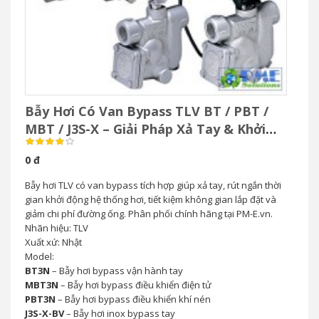
Bẫy Hơi Có Van Bypass TLV BT / PBT /
MBT / J3S-X – Giải Pháp Xả Tay & Khởi
Động Nhanh Hệ Thống Hơi
0 đ
Bẫy hơi TLV có van bypass tích hợp giúp xả tay, rút ngắn thời
gian khởi động hệ thống hơi, tiết kiệm không gian lắp đặt và
giảm chi phí đường ống. Phân phối chính hãng tại PM-E.vn.
Nhãn hiệu: TLV
Xuất xứ: Nhật
Model:
BT3N
– Bẫy hơi bypass vận hành tay
MBT3N
– Bẫy hơi bypass điều khiển điện tử
PBT3N
– Bẫy hơi bypass điều khiển khí nén
J3S-X-BV
– Bẫy hơi inox bypass tay