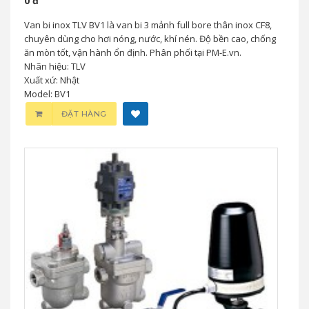
0 đ
Van bi inox TLV BV1 là van bi 3 mảnh full bore thân inox CF8,
chuyên dùng cho hơi nóng, nước, khí nén. Độ bền cao, chống
ăn mòn tốt, vận hành ổn định. Phân phối tại PM-E.vn.
Nhãn hiệu: TLV
Xuất xứ: Nhật
Model: BV1
ĐẶT HÀNG