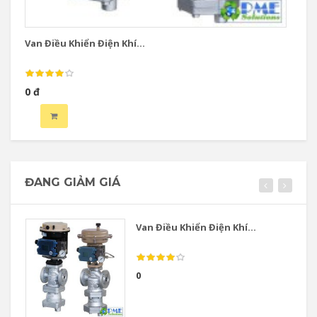
Van Điều Khiển Điện Khí...
Va
0 đ
0 
ĐANG GIẢM GIÁ
Van Điều Khiển Điện Khí...
0