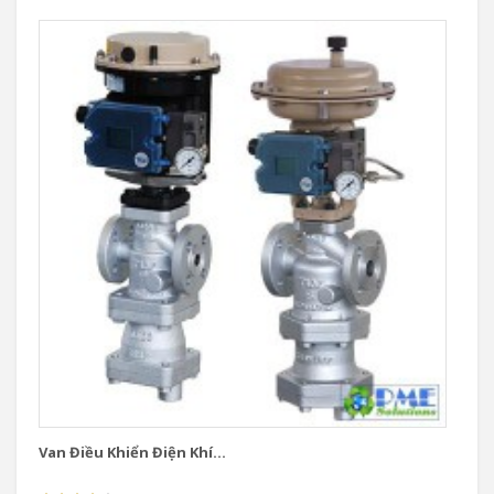
Van Điều Khiển Điện Khí...
Va