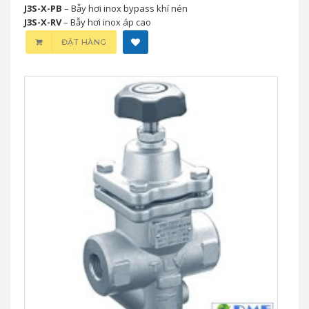
J3S-X-PB
– Bẫy hơi inox bypass khí nén
J3S-X-RV
– Bẫy hơi inox áp cao
ĐẶT HÀNG