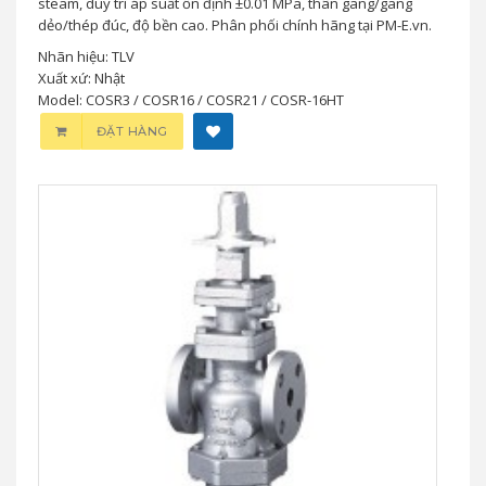
steam, duy trì áp suất ổn định ±0.01 MPa, thân gang/gang
dẻo/thép đúc, độ bền cao. Phân phối chính hãng tại PM-E.vn.
Nhãn hiệu: TLV
Xuất xứ: Nhật
Model: COSR3 / COSR16 / COSR21 / COSR-16HT
ĐẶT HÀNG