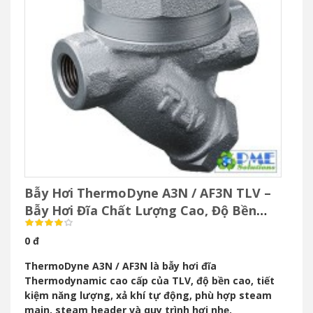
Bẫy Hơi ThermoDyne A3N / AF3N TLV –
Bẫy Hơi Đĩa Chất Lượng Cao, Độ Bền
Vượt Trội
0 đ
ThermoDyne A3N / AF3N là bẫy hơi đĩa
Thermodynamic cao cấp của TLV, độ bền cao, tiết
kiệm năng lượng, xả khí tự động, phù hợp steam
main, steam header và quy trình hơi nhẹ.