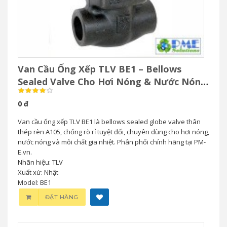
Van Cầu Ống Xếp TLV BE1 – Bellows
Sealed Valve Cho Hơi Nóng & Nước Nóng
Áp Suất Cao
0 đ
Van cầu ống xếp TLV BE1 là bellows sealed globe valve thân
thép rèn A105, chống rò rỉ tuyệt đối, chuyên dùng cho hơi nóng,
nước nóng và môi chất gia nhiệt. Phân phối chính hãng tại PM-
E.vn.
Nhãn hiệu: TLV
Xuất xứ: Nhật
Model: BE1
ĐẶT HÀNG