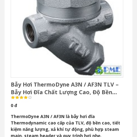
Bẫy Hơi ThermoDyne A3N / AF3N TLV –
Bẫy Hơi Đĩa Chất Lượng Cao, Độ Bền
Vượt Trội
0 đ
ThermoDyne A3N / AF3N là bẫy hơi đĩa
Thermodynamic cao cấp của TLV, độ bền cao, tiết
kiệm năng lượng, xả khí tự động, phù hợp steam
main, steam header và quy trình hơi nhẹ.