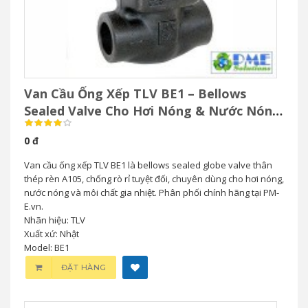
Van Cầu Ống Xếp TLV BE1 – Bellows
Sealed Valve Cho Hơi Nóng & Nước Nóng
Áp Suất Cao
0 đ
Van cầu ống xếp TLV BE1 là bellows sealed globe valve thân
thép rèn A105, chống rò rỉ tuyệt đối, chuyên dùng cho hơi nóng,
nước nóng và môi chất gia nhiệt. Phân phối chính hãng tại PM-
E.vn.
Nhãn hiệu: TLV
Xuất xứ: Nhật
Model: BE1
ĐẶT HÀNG