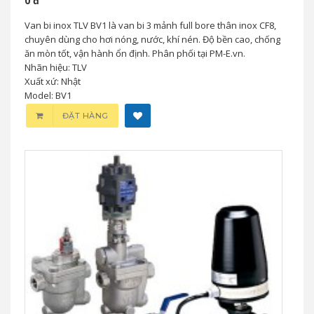
0 đ
Van bi inox TLV BV1 là van bi 3 mảnh full bore thân inox CF8,
chuyên dùng cho hơi nóng, nước, khí nén. Độ bền cao, chống
ăn mòn tốt, vận hành ổn định. Phân phối tại PM-E.vn.
Nhãn hiệu: TLV
Xuất xứ: Nhật
Model: BV1
ĐẶT HÀNG