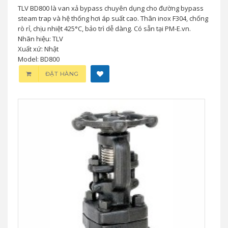
TLV BD800 là van xả bypass chuyên dụng cho đường bypass
steam trap và hệ thống hơi áp suất cao. Thân inox F304, chống
rò rỉ, chịu nhiệt 425°C, bảo trì dễ dàng. Có sẵn tại PM-E.vn.
Nhãn hiệu: TLV
Xuất xứ: Nhật
Model: BD800
ĐẶT HÀNG