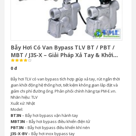
Bẫy Hơi Có Van Bypass TLV BT / PBT /
MBT / J3S-X – Giải Pháp Xả Tay & Khởi
Động Nhanh Hệ Thống Hơi
0 đ
Bẫy hơi TLV có van bypass tích hợp giúp xả tay, rút ngắn thời
gian khởi động hệ thống hơi, tiết kiệm không gian lắp đặt và
giảm chi phí đường ống. Phân phối chính hãng tại PM-E.vn.
Nhãn hiệu: TLV
Xuất xứ: Nhật
Model:
BT3N
– Bẫy hơi bypass vận hành tay
MBT3N
– Bẫy hơi bypass điều khiển điện tử
PBT3N
– Bẫy hơi bypass điều khiển khí nén
J3S-X-BV
– Bẫy hơi inox bypass tay