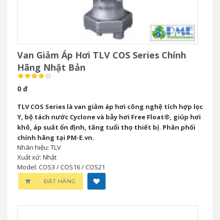
Van Giảm Áp Hơi TLV COS Series Chính
Hãng Nhật Bản
0 đ
TLV COS Series là van giảm áp hơi công nghệ tích hợp lọc
Y, bộ tách nước Cyclone và bẫy hơi Free Float®, giúp hơi
khô, áp suất ổn định, tăng tuổi thọ thiết bị. Phân phối
chính hãng tại PM-E.vn.
Nhãn hiệu: TLV
Xuất xứ: Nhật
Model: COS3 / COS16 / COS21
ĐẶT HÀNG