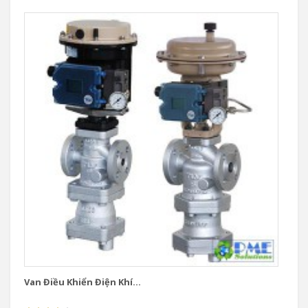
Van Điều Khiển Điện Khí...
Va