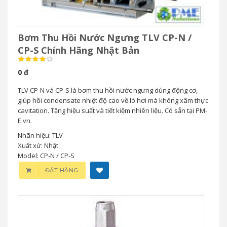
Bơm Thu Hồi Nước Ngưng TLV CP-N /
CP-S Chính Hãng Nhật Bản
0 đ
TLV CP-N và CP-S là bơm thu hồi nước ngưng dùng động cơ,
giúp hồi condensate nhiệt độ cao về lò hơi mà không xâm thực
cavitation. Tăng hiệu suất và tiết kiệm nhiên liệu. Có sẵn tại PM-
E.vn.
Nhãn hiệu: TLV
Xuất xứ: Nhật
Model: CP-N / CP-S
ĐẶT HÀNG