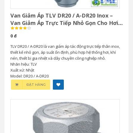
Van Giảm Áp TLV DR20 / A-DR20 Inox –
Van Giảm Áp Trực Tiếp Nhỏ Gọn Cho Hơi
& Khí Nén
0 đ
TLV DR20 / A-DR20 là van giảm áp tác động trực tiếp thân inox,
thiết kế nhỏ gọn, áp suất ổn định, phù hợp hệ thống hơi, khí
nén, thiết bị gia nhiệt và dây chuyền công nghiệp nhỏ.
Nhãn hiệu: TLV
Xuất xứ: Nhật
Model: DR20 / A-DR20
ĐẶT HÀNG