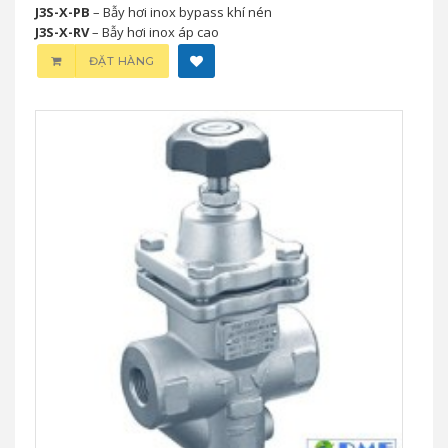
J3S-X-PB
– Bẫy hơi inox bypass khí nén
J3S-X-RV
– Bẫy hơi inox áp cao
ĐẶT HÀNG