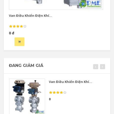
Van Điều Khiển Điện Khí...
Va
0 đ
0 
ĐANG GIẢM GIÁ
Van Điều Khiển Điện Khí...
0