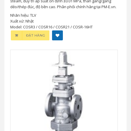
steam, duy trì áp suất ổn định ±0.01 MPa, thân gang/gang
dẻo/thép đúc, độ bền cao. Phân phối chính hãng tại PM-E.vn.
Nhãn hiệu: TLV
Xuất xứ: Nhật
Model: COSR3 / COSR16 / COSR21 / COSR-16HT
ĐẶT HÀNG