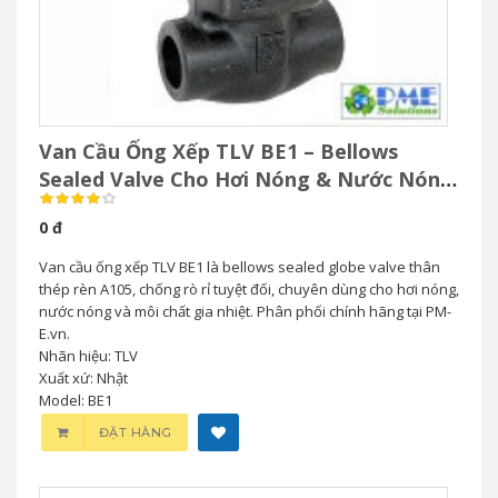
Van Cầu Ống Xếp TLV BE1 – Bellows
Sealed Valve Cho Hơi Nóng & Nước Nóng
Áp Suất Cao
0 đ
Van cầu ống xếp TLV BE1 là bellows sealed globe valve thân
thép rèn A105, chống rò rỉ tuyệt đối, chuyên dùng cho hơi nóng,
nước nóng và môi chất gia nhiệt. Phân phối chính hãng tại PM-
E.vn.
Nhãn hiệu: TLV
Xuất xứ: Nhật
Model: BE1
ĐẶT HÀNG