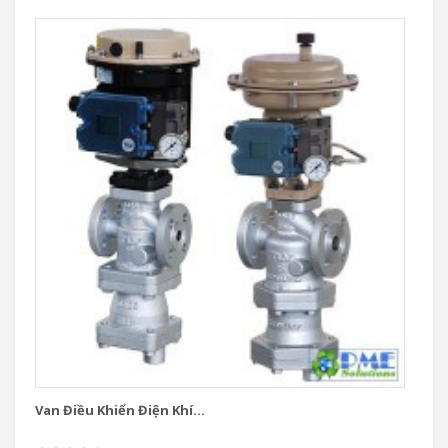
Van Điều Khiển Điện Khí...
Va