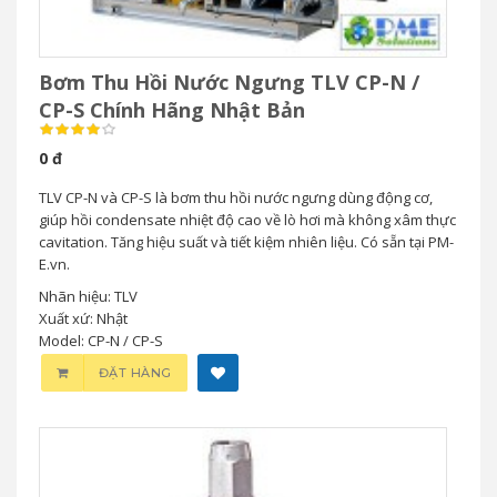
Bơm Thu Hồi Nước Ngưng TLV CP-N /
CP-S Chính Hãng Nhật Bản
0 đ
TLV CP-N và CP-S là bơm thu hồi nước ngưng dùng động cơ,
giúp hồi condensate nhiệt độ cao về lò hơi mà không xâm thực
cavitation. Tăng hiệu suất và tiết kiệm nhiên liệu. Có sẵn tại PM-
E.vn.
Nhãn hiệu: TLV
Xuất xứ: Nhật
Model: CP-N / CP-S
ĐẶT HÀNG