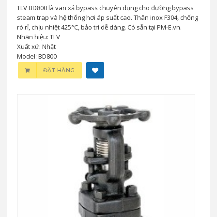
TLV BD800 là van xả bypass chuyên dụng cho đường bypass
steam trap và hệ thống hơi áp suất cao. Thân inox F304, chống
rò rỉ, chịu nhiệt 425°C, bảo trì dễ dàng. Có sẵn tại PM-E.vn.
Nhãn hiệu: TLV
Xuất xứ: Nhật
Model: BD800
ĐẶT HÀNG