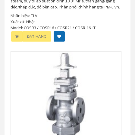
steam, duy trì áp suất ổn định ±0.01 MPa, thân gang/gang
dẻo/thép đúc, độ bền cao. Phân phối chính hãng tại PM-E.vn.
Nhãn hiệu: TLV
Xuất xứ: Nhật
Model: COSR3 / COSR16 / COSR21 / COSR-16HT
ĐẶT HÀNG