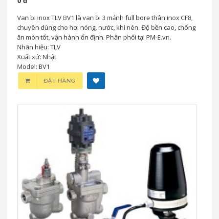
0 đ
Van bi inox TLV BV1 là van bi 3 mảnh full bore thân inox CF8,
chuyên dùng cho hơi nóng, nước, khí nén. Độ bền cao, chống
ăn mòn tốt, vận hành ổn định. Phân phối tại PM-E.vn.
Nhãn hiệu: TLV
Xuất xứ: Nhật
Model: BV1
ĐẶT HÀNG