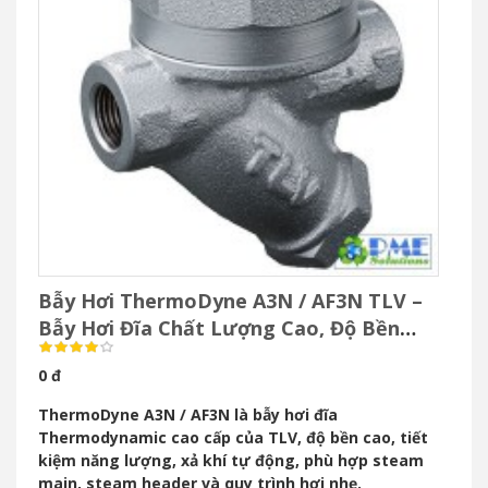
Bẫy Hơi ThermoDyne A3N / AF3N TLV –
Bẫy Hơi Đĩa Chất Lượng Cao, Độ Bền
Vượt Trội
0 đ
ThermoDyne A3N / AF3N là bẫy hơi đĩa
Thermodynamic cao cấp của TLV, độ bền cao, tiết
kiệm năng lượng, xả khí tự động, phù hợp steam
main, steam header và quy trình hơi nhẹ.