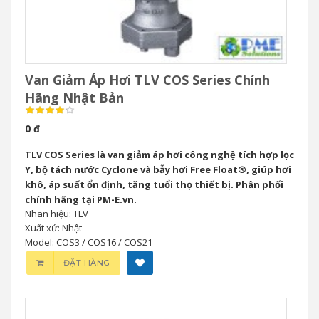
Van Giảm Áp Hơi TLV COS Series Chính
Hãng Nhật Bản
0 đ
TLV COS Series là van giảm áp hơi công nghệ tích hợp lọc
Y, bộ tách nước Cyclone và bẫy hơi Free Float®, giúp hơi
khô, áp suất ổn định, tăng tuổi thọ thiết bị. Phân phối
chính hãng tại PM-E.vn.
Nhãn hiệu: TLV
Xuất xứ: Nhật
Model: COS3 / COS16 / COS21
ĐẶT HÀNG