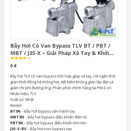
Bẫy Hơi Có Van Bypass TLV BT / PBT /
MBT / J3S-X – Giải Pháp Xả Tay & Khởi
Động Nhanh Hệ Thống Hơi
0 đ
Bẫy hơi TLV có van bypass tích hợp giúp xả tay, rút ngắn thời
gian khởi động hệ thống hơi, tiết kiệm không gian lắp đặt và
giảm chi phí đường ống. Phân phối chính hãng tại PM-E.vn.
Nhãn hiệu: TLV
Xuất xứ: Nhật
Model:
BT3N
– Bẫy hơi bypass vận hành tay
MBT3N
– Bẫy hơi bypass điều khiển điện tử
PBT3N
– Bẫy hơi bypass điều khiển khí nén
J3S-X-BV
– Bẫy hơi inox bypass tay