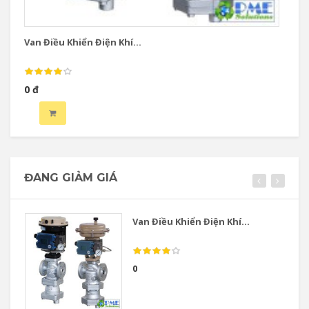
Van Điều Khiển Điện Khí...
Va
0 đ
0 
ĐANG GIẢM GIÁ
Van Điều Khiển Điện Khí...
0