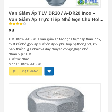
Van Giảm Áp TLV DR20 / A-DR20 Inox –
Van Giảm Áp Trực Tiếp Nhỏ Gọn Cho Hơi
& Khí Nén
0 đ
TLV DR20 / A-DR20 là van giảm áp tác động trực tiếp thân inox,
thiết kế nhỏ gọn, áp suất ổn định, phù hợp hệ thống hơi, khí
nén, thiết bị gia nhiệt và dây chuyền công nghiệp nhỏ.
Nhãn hiệu: TLV
Xuất xứ: Nhật
Model: DR20 / A-DR20
ĐẶT HÀNG