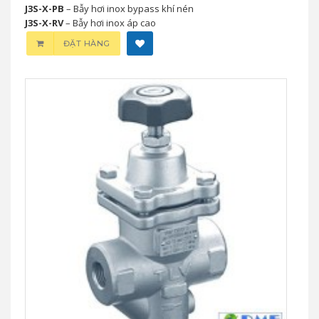
J3S-X-PB
– Bẫy hơi inox bypass khí nén
J3S-X-RV
– Bẫy hơi inox áp cao
ĐẶT HÀNG