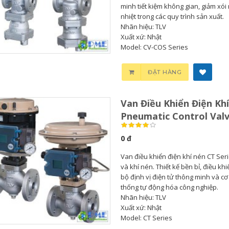
minh tiết kiệm không gian, giảm xói
nhiệt trong các quy trình sản xuất.
Nhãn hiệu: TLV
Xuất xứ: Nhật
Model: CV-COS Series
Bơm Thu Hồi Nước
Van Giảm Áp Hơi TLV
Ngưng TLV...
COSR...
ĐẶT HÀNG
0
0
Van Điều Khiển Điện Khí
Bơm Thu Hồi Nước
Van Giảm Áp Hơi TLV
Pneumatic Control Val
Ngưng Chân...
COS Series...
0 đ
0
0
Van điều khiển điện khí nén CT Seri
và khí nén. Thiết kế bền bỉ, điều kh
Bơm Thu Hồi Nước
Van Xả Bypass TLV
bộ định vị điện tử thông minh và c
Ngưng TLV...
BD800 Chính...
thống tự động hóa công nghiệp.
Nhãn hiệu: TLV
Xuất xứ: Nhật
0
0
Model: CT Series