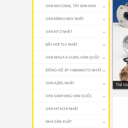
VAN NACIONAL TÂY BAN NHA
VAN MÀNG NDV NHẬT
VAN KITZ NHẬT
BẪY HƠI TLV NHẬT
VAN NHỰA A-SUNG HÀN QUỐC
ĐỒNG HỒ ÁP YAMAMOTO NHẬT
VAN AZBIL NHẬT
Thế Gi
VAN SAMYANG HÀN QUỐC
VAN HITACHI NHẬT
NHÀ SẢN XUẤT