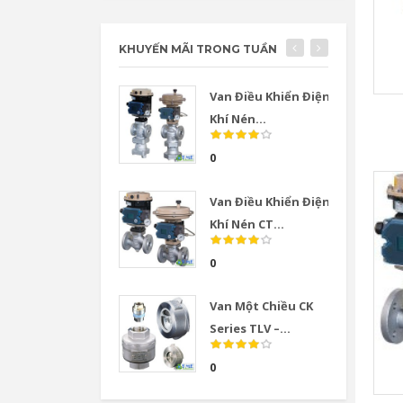
KHUYẾN MÃI TRONG TUẦN
Van Điều Khiển Điện
Khí Nén...
0
Van Điều Khiển Điện
Khí Nén CT...
0
Van Một Chiều CK
Series TLV –...
0