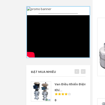
------------------------------------------
ĐẶT MUA NHIỀU
Van Điều Khiển Điện
Khí...
0