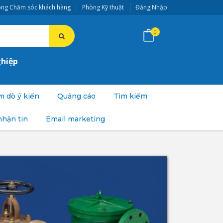
ng Chăm sóc khách hàng
Phòng Kỹ thuật
Đăng Nhập
0
ghiệp
 dò ý kiến
Quảng cáo
Tìm kiếm
nhận tin
Email marketing