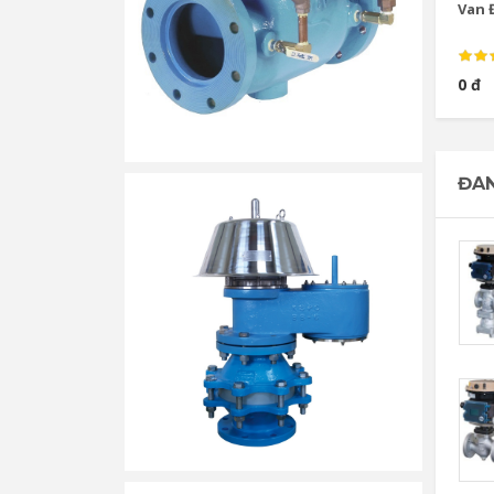
Van Đ
0 đ
ĐAN