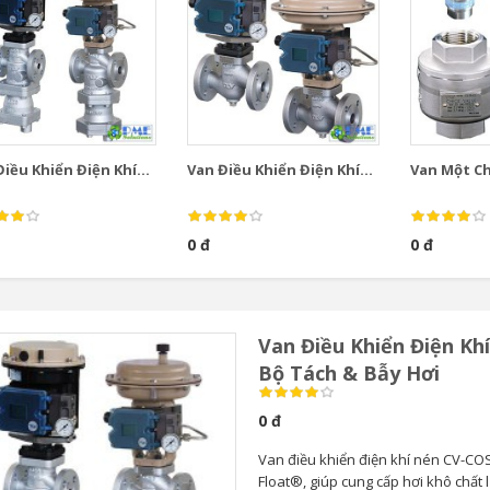
iều Khiển Điện Khí...
Van Điều Khiển Điện Khí...
Van Một Chi
0 đ
0 đ
Van Điều Khiển Điện Kh
Bộ Tách & Bẫy Hơi
0 đ
Van điều khiển điện khí nén CV-COS
Float®, giúp cung cấp hơi khô chất 