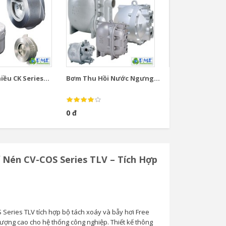
ều CK Series...
Bơm Thu Hồi Nước Ngưng...
Bơm Thu Hồi Nướ
0 đ
0 đ
í Nén CV-COS Series TLV – Tích Hợp
 Series TLV tích hợp bộ tách xoáy và bẫy hơi Free
lượng cao cho hệ thống công nghiệp. Thiết kế thông