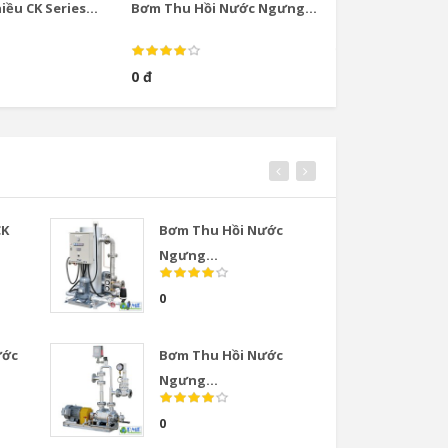
ều CK Series...
Bơm Thu Hồi Nước Ngưng...
Bơm Thu Hồi Nướ
0 đ
0 đ
CK
Bơm Thu Hồi Nước
Van
Ngưng...
COS
0
0
ước
Bơm Thu Hồi Nước
Van
Ngưng...
COS
0
0