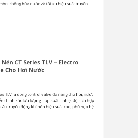
 mòn, chống búa nước và tối ưu hiệu suất truyền
Van Cầu Ống Xếp
TLV BE1 –...
0
 Nén CT Series TLV – Electro
ve Cho Hơi Nước
es TLV là dòng control valve đa năng cho hơi, nước
iển chính xác lưu lượng – áp suất – nhiệt độ, tích hợp
ơ cấu truyền động khí nén hiệu suất cao, phù hợp hệ