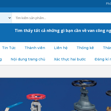
Phò
Tìm thấy tất cả những gì bạn cần về van công n
Tin Tức
Thành viên
Liên hệ
Thống kê
Thăm
g
Nội dung trang chủ
Xác thực hai bước
Đăng kí 