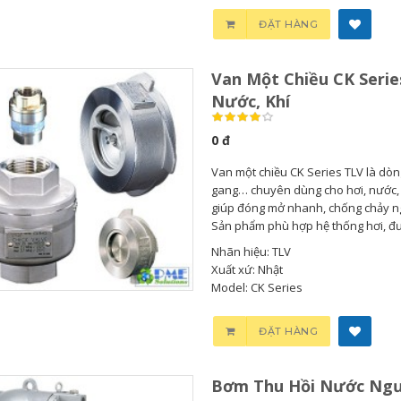
ĐẶT HÀNG
Van Một Chiều CK Serie
Nước, Khí
0 đ
Van một chiều CK Series TLV là dòn
gang… chuyên dùng cho hơi, nước, k
giúp đóng mở nhanh, chống chảy ng
Sản phẩm phù hợp hệ thống hơi, đườ
Nhãn hiệu: TLV
Xuất xứ: Nhật
Model: CK Series
Bơm Thu Hồi Nước
ĐẶT HÀNG
Ngưng...
Bơm Thu Hồi Nước Ngư
0