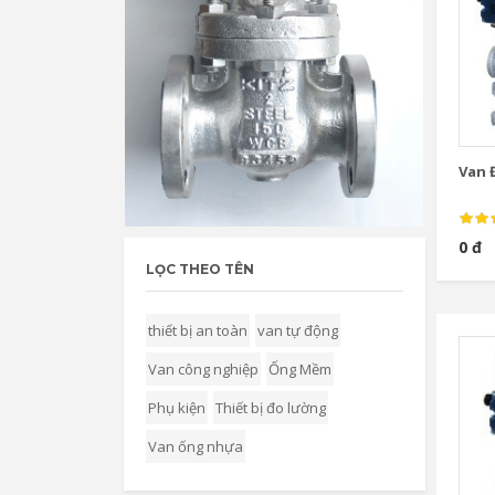
Van Đ
0 đ
LỌC THEO TÊN
thiết bị an toàn
van tự động
Van công nghiệp
Ống Mềm
Phụ kiện
Thiết bị đo lường
Van ống nhựa