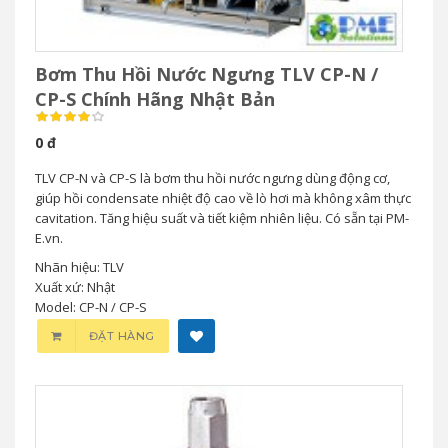
Bơm Thu Hồi Nước Ngưng TLV CP-N /
CP-S Chính Hãng Nhật Bản
0 đ
TLV CP-N và CP-S là bơm thu hồi nước ngưng dùng động cơ,
giúp hồi condensate nhiệt độ cao về lò hơi mà không xâm thực
cavitation. Tăng hiệu suất và tiết kiệm nhiên liệu. Có sẵn tại PM-
E.vn.
Nhãn hiệu: TLV
Xuất xứ: Nhật
Model: CP-N / CP-S
ĐẶT HÀNG