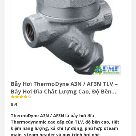
Bẫy Hơi ThermoDyne A3N / AF3N TLV –
Bẫy Hơi Đĩa Chất Lượng Cao, Độ Bền
Vượt Trội
0 đ
ThermoDyne A3N / AF3N là bẫy hơi đĩa
Thermodynamic cao cấp của TLV, độ bền cao, tiết
kiệm năng lượng, xả khí tự động, phù hợp steam
main, steam header và quy trình hơi nhẹ.