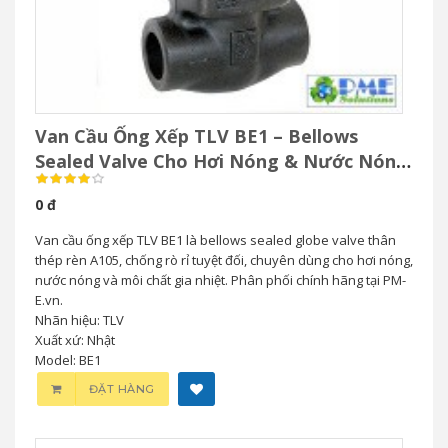
Van Cầu Ống Xếp TLV BE1 – Bellows
Sealed Valve Cho Hơi Nóng & Nước Nóng
Áp Suất Cao
0 đ
Van cầu ống xếp TLV BE1 là bellows sealed globe valve thân
thép rèn A105, chống rò rỉ tuyệt đối, chuyên dùng cho hơi nóng,
nước nóng và môi chất gia nhiệt. Phân phối chính hãng tại PM-
E.vn.
Nhãn hiệu: TLV
Xuất xứ: Nhật
Model: BE1
ĐẶT HÀNG