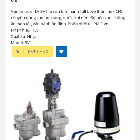
0 đ
Van bi inox TLV BV1 là van bi 3 mảnh full bore thân inox CF8,
chuyên dùng cho hơi nóng, nước, khí nén. Độ bền cao, chống
ăn mòn tốt, vận hành ổn định. Phân phối tại PM-E.vn.
Nhãn hiệu: TLV
Xuất xứ: Nhật
Model: BV1
ĐẶT HÀNG