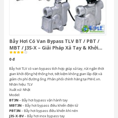
Bẫy Hơi Có Van Bypass TLV BT / PBT /
MBT / J3S-X – Giải Pháp Xả Tay & Khởi
Động Nhanh Hệ Thống Hơi
0 đ
Bẫy hơi TLV có van bypass tích hợp giúp xả tay, rút ngắn thời
gian khởi động hệ thống hơi, tiết kiệm không gian lắp đặt và
giảm chi phí đường ống. Phân phối chính hãng tại PM-E.vn.
Nhãn hiệu: TLV
Xuất xứ: Nhật
Model:
BT3N
– Bẫy hơi bypass vận hành tay
MBT3N
– Bẫy hơi bypass điều khiển điện tử
PBT3N
– Bẫy hơi bypass điều khiển khí nén
J3S-X-BV
– Bẫy hơi inox bypass tay