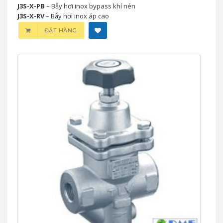
J3S-X-PB
– Bẫy hơi inox bypass khí nén
J3S-X-RV
– Bẫy hơi inox áp cao
ĐẶT HÀNG