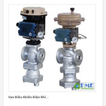
Van Điều Khiển Điện Khí...
Va