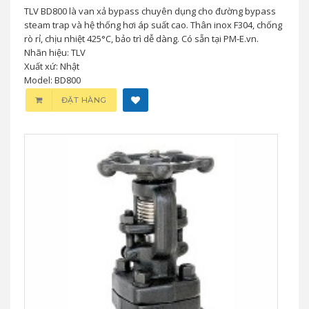
TLV BD800 là van xả bypass chuyên dụng cho đường bypass
steam trap và hệ thống hơi áp suất cao. Thân inox F304, chống
rò rỉ, chịu nhiệt 425°C, bảo trì dễ dàng. Có sẵn tại PM-E.vn.
Nhãn hiệu: TLV
Xuất xứ: Nhật
Model: BD800
ĐẶT HÀNG