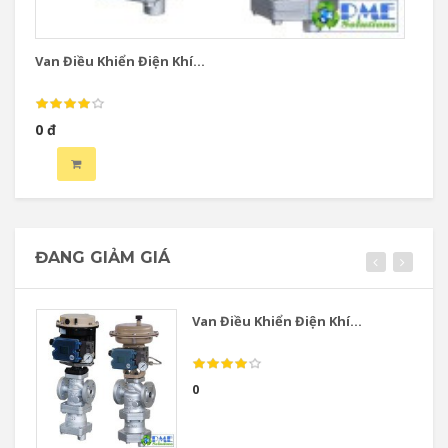
Van Điều Khiển Điện Khí...
Va
0 đ
0 
ĐANG GIẢM GIÁ
Van Điều Khiển Điện Khí...
0