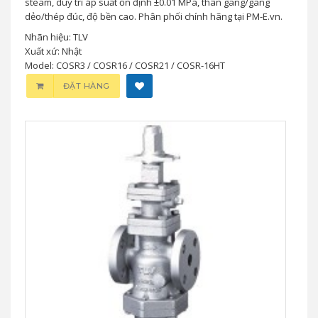
steam, duy trì áp suất ổn định ±0.01 MPa, thân gang/gang
dẻo/thép đúc, độ bền cao. Phân phối chính hãng tại PM-E.vn.
Nhãn hiệu: TLV
Xuất xứ: Nhật
Model: COSR3 / COSR16 / COSR21 / COSR-16HT
ĐẶT HÀNG