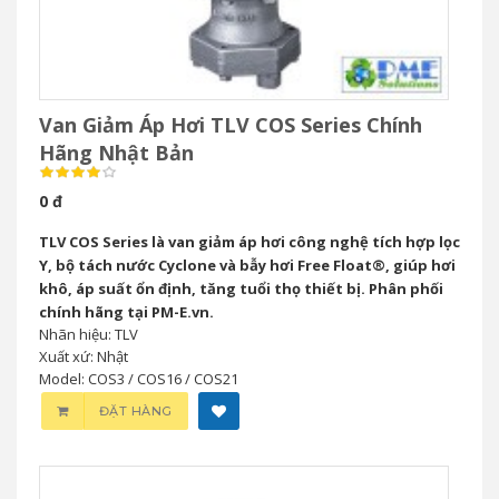
Van Giảm Áp Hơi TLV COS Series Chính
Hãng Nhật Bản
0 đ
TLV COS Series là van giảm áp hơi công nghệ tích hợp lọc
Y, bộ tách nước Cyclone và bẫy hơi Free Float®, giúp hơi
khô, áp suất ổn định, tăng tuổi thọ thiết bị. Phân phối
chính hãng tại PM-E.vn.
Nhãn hiệu: TLV
Xuất xứ: Nhật
Model: COS3 / COS16 / COS21
ĐẶT HÀNG