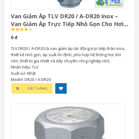
Van Giảm Áp TLV DR20 / A-DR20 Inox –
Van Giảm Áp Trực Tiếp Nhỏ Gọn Cho Hơi
& Khí Nén
0 đ
TLV DR20 / A-DR20 là van giảm áp tác động trực tiếp thân inox,
thiết kế nhỏ gọn, áp suất ổn định, phù hợp hệ thống hơi, khí
nén, thiết bị gia nhiệt và dây chuyền công nghiệp nhỏ.
Nhãn hiệu: TLV
Xuất xứ: Nhật
Model: DR20 / A-DR20
ĐẶT HÀNG