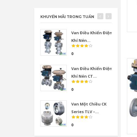
KHUYẾN MÃI TRONG TUẦN
Van Điều Khiển Điện
Khí Nén...
0
Van Điều Khiển Điện
Khí Nén CT...
0
Van Một Chiều CK
Series TLV –...
0