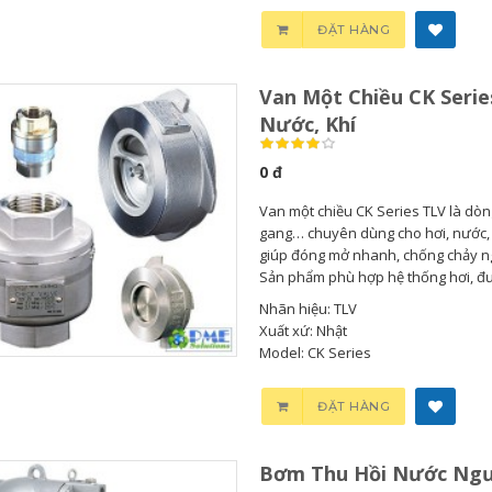
ĐẶT HÀNG
Van Một Chiều CK Serie
Nước, Khí
0 đ
Van một chiều CK Series TLV là dòn
gang… chuyên dùng cho hơi, nước, k
giúp đóng mở nhanh, chống chảy ng
Sản phẩm phù hợp hệ thống hơi, đườ
Nhãn hiệu: TLV
Xuất xứ: Nhật
Model: CK Series
Bơm Thu Hồi Nước
ĐẶT HÀNG
Ngưng...
Bơm Thu Hồi Nước Ngư
0