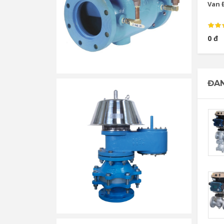
Van Đ
0 đ
ĐAN