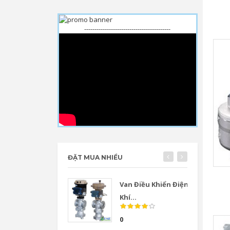
------------------------------------------
ĐẶT MUA NHIỀU
Van Điều Khiển Điện
Khí...
0