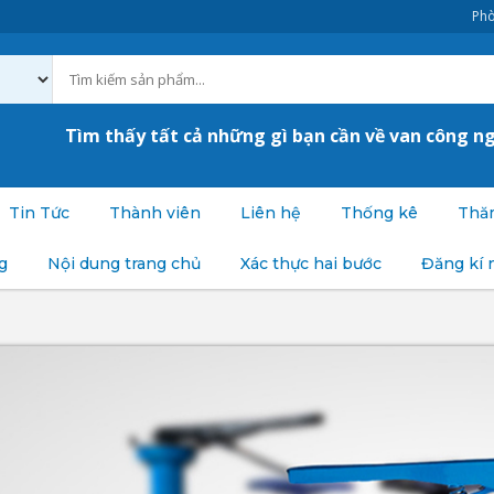
Phò
Tìm thấy tất cả những gì bạn cần về van công n
Tin Tức
Thành viên
Liên hệ
Thống kê
Thăm
g
Nội dung trang chủ
Xác thực hai bước
Đăng kí 