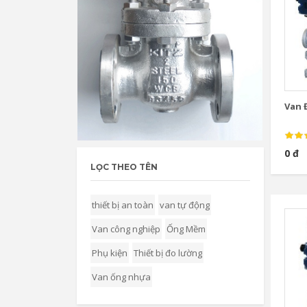
Van Đ
0 đ
LỌC THEO TÊN
thiết bị an toàn
van tự động
Van công nghiệp
Ống Mềm
Phụ kiện
Thiết bị đo lường
Van ống nhựa