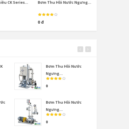
ều CK Series...
Bơm Thu Hồi Nước Ngưng...
Bơm Thu Hồi Nướ
0 đ
0 đ
CK
Bơm Thu Hồi Nước
Van
Ngưng...
COS
0
0
ước
Bơm Thu Hồi Nước
Van
Ngưng...
COS
0
0