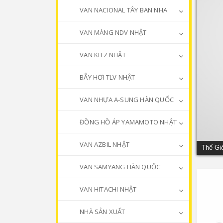
VAN NACIONAL TÂY BAN NHA
VAN MÀNG NDV NHẬT
VAN KITZ NHẬT
BẪY HƠI TLV NHẬT
VAN NHỰA A-SUNG HÀN QUỐC
ĐỒNG HỒ ÁP YAMAMOTO NHẬT
VAN AZBIL NHẬT
Thế Gi
VAN SAMYANG HÀN QUỐC
VAN HITACHI NHẬT
NHÀ SẢN XUẤT