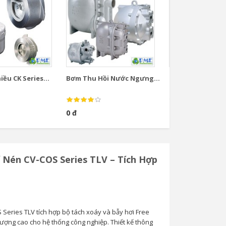
ều CK Series...
Bơm Thu Hồi Nước Ngưng...
Bơm Thu Hồi Nướ
0 đ
0 đ
í Nén CV-COS Series TLV – Tích Hợp
 Series TLV tích hợp bộ tách xoáy và bẫy hơi Free
lượng cao cho hệ thống công nghiệp. Thiết kế thông