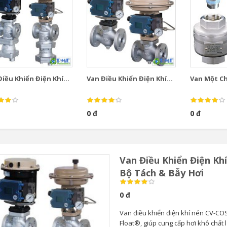
iều Khiển Điện Khí...
Van Điều Khiển Điện Khí...
Van Một Chi
0 đ
0 đ
Van Điều Khiển Điện Kh
Bộ Tách & Bẫy Hơi
0 đ
Van điều khiển điện khí nén CV-COS
Float®, giúp cung cấp hơi khô chất 