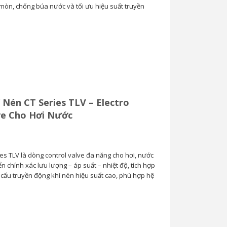
 mòn, chống búa nước và tối ưu hiệu suất truyền
Van Cầu Ống Xếp
TLV BE1 –...
0
 Nén CT Series TLV – Electro
ve Cho Hơi Nước
es TLV là dòng control valve đa năng cho hơi, nước
iển chính xác lưu lượng – áp suất – nhiệt độ, tích hợp
ơ cấu truyền động khí nén hiệu suất cao, phù hợp hệ