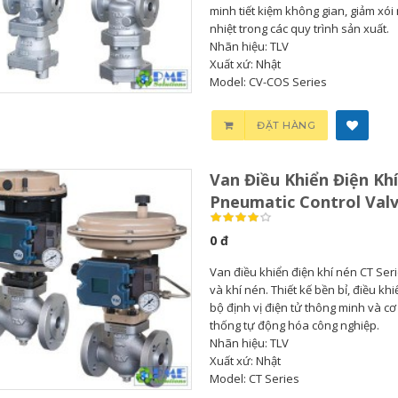
minh tiết kiệm không gian, giảm xói
nhiệt trong các quy trình sản xuất.
Nhãn hiệu: TLV
Xuất xứ: Nhật
Model: CV-COS Series
Bơm Thu Hồi Nước
Van Giảm Áp Hơi TLV
Ngưng TLV...
COSR...
ĐẶT HÀNG
0
0
Van Điều Khiển Điện Khí
Bơm Thu Hồi Nước
Van Giảm Áp Hơi TLV
Pneumatic Control Val
Ngưng Chân...
COS Series...
0 đ
0
0
Van điều khiển điện khí nén CT Seri
và khí nén. Thiết kế bền bỉ, điều kh
Bơm Thu Hồi Nước
Van Xả Bypass TLV
bộ định vị điện tử thông minh và c
Ngưng TLV...
BD800 Chính...
thống tự động hóa công nghiệp.
Nhãn hiệu: TLV
Xuất xứ: Nhật
0
0
Model: CT Series