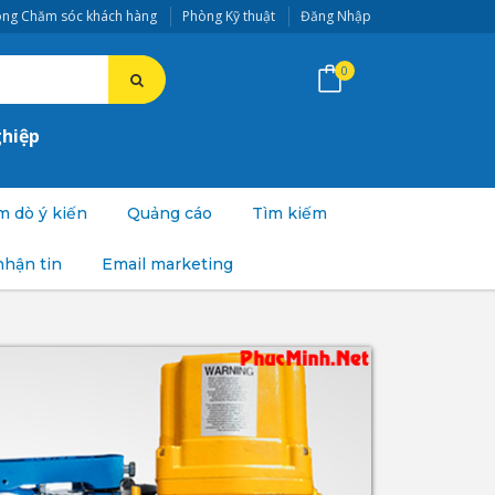
ng Chăm sóc khách hàng
Phòng Kỹ thuật
Đăng Nhập
0
ghiệp
 dò ý kiến
Quảng cáo
Tìm kiếm
nhận tin
Email marketing